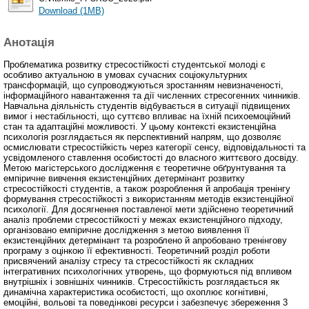
Download (1MB)
Анотація
Проблематика розвитку стресостійкості студентської молоді є
особливо актуальною в умовах сучасних соціокультурних
трансформацій, що супроводжуються зростанням невизначеності,
інформаційного навантаження та дії численних стресогенних чинників.
Навчальна діяльність студентів відбувається в ситуації підвищених
вимог і нестабільності, що суттєво впливає на їхній психоемоційний
стан та адаптаційні можливості. У цьому контексті екзистенційна
психологія розглядається як перспективний напрям, що дозволяє
осмислювати стресостійкість через категорії сенсу, відповідальності та
усвідомленого ставлення особистості до власного життєвого досвіду.
Метою магістерського дослідження є теоретичне обґрунтування та
емпіричне вивчення екзистенційних детермінант розвитку
стресостійкості студентів, а також розроблення й апробація тренінгу
формування стресостійкості з використанням методів екзистенційної
психології. Для досягнення поставленої мети здійснено теоретичний
аналіз проблеми стресостійкості у межах екзистенційного підходу,
організовано емпіричне дослідження з метою виявлення її
екзистенційних детермінант та розроблено й апробовано тренінгову
програму з оцінкою її ефективності. Теоретичний розділ роботи
присвячений аналізу стресу та стресостійкості як складних
інтегративних психологічних утворень, що формуються під впливом
внутрішніх і зовнішніх чинників. Стресостійкість розглядається як
динамічна характеристика особистості, що охоплює когнітивні,
емоційні, вольові та поведінкові ресурси і забезпечує збереження 3