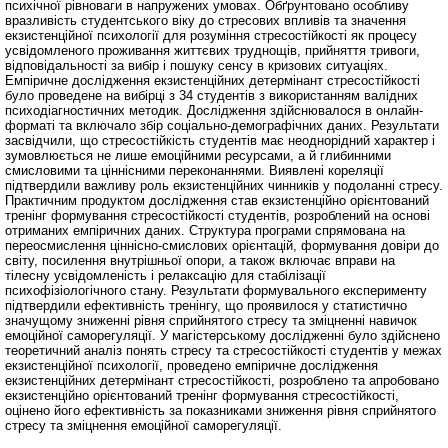
психічної рівноваги в напружених умовах. Обґрунтовано особливу
вразливість студентського віку до стресових впливів та значення
екзистенційної психології для розуміння стресостійкості як процесу
усвідомленого проживання життєвих труднощів, прийняття тривоги,
відповідальності за вибір і пошуку сенсу в кризових ситуаціях.
Емпіричне дослідження екзистенційних детермінант стресостійкості
було проведене на вибірці з 34 студентів з використанням валідних
психодіагностичних методик. Дослідження здійснювалося в онлайн-
форматі та включало збір соціально-демографічних даних. Результати
засвідчили, що стресостійкість студентів має неоднорідний характер і
зумовлюється не лише емоційними ресурсами, а й глибинними
смисловими та ціннісними переконаннями. Виявлені кореляції
підтвердили важливу роль екзистенційних чинників у подоланні стресу.
Практичним продуктом дослідження став екзистенційно орієнтований
тренінг формування стресостійкості студентів, розроблений на основі
отриманих емпіричних даних. Структура програми спрямована на
переосмислення ціннісно-смислових орієнтацій, формування довіри до
світу, посилення внутрішньої опори, а також включає вправи на
тілесну усвідомленість і релаксацію для стабілізації
психофізіологічного стану. Результати формувального експерименту
підтвердили ефективність тренінгу, що проявилося у статистично
значущому зниженні рівня сприйнятого стресу та зміцненні навичок
емоційної саморегуляції. У магістерському дослідженні було здійснено
теоретичний аналіз понять стресу та стресостійкості студентів у межах
екзистенційної психології, проведено емпіричне дослідження
екзистенційних детермінант стресостійкості, розроблено та апробовано
екзистенційно орієнтований тренінг формування стресостійкості,
оцінено його ефективність за показниками зниження рівня сприйнятого
стресу та зміцнення емоційної саморегуляції.