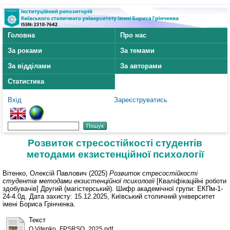
Головна
Про нас
За роками
За темами
За відділами
За авторами
Статистика
Вхід
Зареєструватись
Розвиток стресостійкості студентів
методами екзистенційної психології
Вітенко, Олексій Павлович
(2025)
Розвиток стресостійкості
студентів методами екзистенційної психології
[Кваліфікаційні роботи
здобувачів] Другий (магістерський). Шифр академічної групи: ЕКПм-1-
24-4.0д. Дата захисту: 15.12.2025, Київський столичний університет
імені Бориса Грінченка.
Текст
O.Vitenko_FPSRSO_2025.pdf