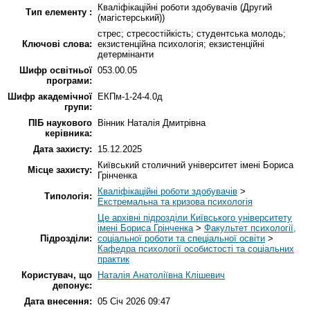
Кваліфікаційні роботи здобувачів (Другий
Тип елементу :
(магістерський))
стрес; стресостійкість; студентська молодь;
Ключові слова:
екзистенційна психологія; екзистенційні
детермінанти
Шифр освітньої
053.00.05
програми:
Шифр академічної
ЕКПм-1-24-4.0д
групи:
ПІБ наукового
Вінник Наталія Дмитрівна
керівника:
Дата захисту:
15.12.2025
Київський столичний університет імені Бориса
Місце захисту:
Грінченка
Кваліфікаційні роботи здобувачів
>
Типологія:
Екстремальна та кризова психологія
Це архівні підрозділи Київського університету
імені Бориса Грінченка
>
Факультет психології,
Підрозділи:
соціальної роботи та спеціальної освіти
>
Кафедра психології особистості та соціальних
практик
Користувач, що
Наталія Анатоліївна Клішевич
депонує:
Дата внесення:
05 Січ 2026 09:47