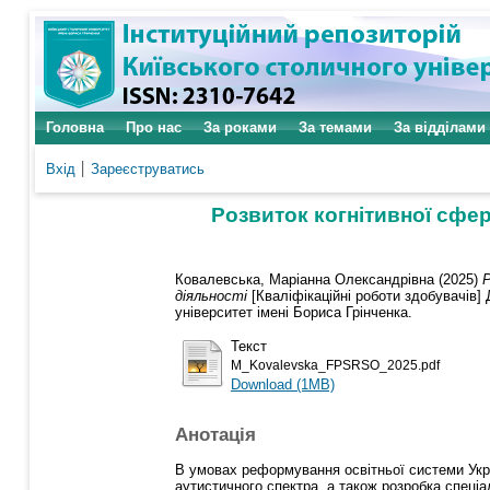
Головна
Про нас
За роками
За темами
За відділами
Вхід
Зареєструватись
Розвиток когнітивної сфер
Ковалевська, Маріанна Олександрівна
(2025)
Р
діяльності
[Кваліфікаційні роботи здобувачів] 
університет імені Бориса Грінченка.
Текст
M_Kovalevska_FPSRSO_2025.pdf
Download (1MB)
Анотація
В умовах реформування освітньої системи Укра
аутистичного спектра, а також розробка спеціа