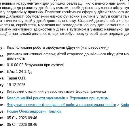
ти новими інструментами для успішної реалізації інклюзивного навчання.
підходи до розвитку дітей з аутизмом, необхідністю наукового обґрунтува
в у педагогiчну практику. Розвиток когнітивної сфери у дітей старшого д
ї дiяльностi обумовлений низкою сучасних викликів у галузi освiти та ко
гнітивних функцій у дітей дошкільного віку. Старший дошкiльний вiк є 
, мислення, сприйняття, мовлення що закладають основу для навчання в ш
итку когнітивних здібностей у дітей з аутизмом в умовах навчальної дія
ації в навчальній діяльності, що потребує пошуку особливих підходів до 
у :
Кваліфікаційні роботи здобувачів (Другий (магістерський))
розвиток когнітивної сфери; дітей старшого дошкільного віку; діти мо
ва:
діяльність
ми:
016.00.02 Втручання при аутизмі
пи:
ВАм-1-24-1.4д
ка:
Таран О.П.
ту:
19.12.2025
ту:
Київський столичний університет імені Бориса Грінченка
ія:
Кваліфікаційні роботи здобувачів
>
Втручання при аутизмі
ли:
Факультет психології, соціальної роботи та спеціальної освіти
>
Кафе
ує:
Роман Олександрович Павлюк
ня:
05 Січ 2026 09:46
ни:
05 Січ 2026 09:46