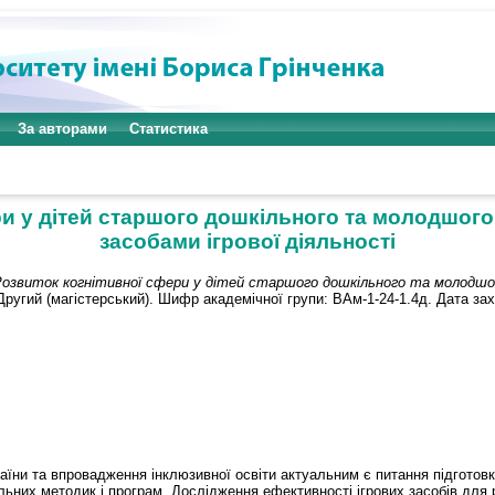
За авторами
Статистика
и у дітей старшого дошкільного та молодшого
засобами ігрової діяльності
озвиток когнітивної сфери у дітей старшого дошкільного та молодшого
Другий (магістерський). Шифр академічної групи: ВАм-1-24-1.4д. Дата за
їни та впровадження інклюзивної освіти актуальним є питання підготовк
льних методик i програм. Дослiдження ефективностi ігрових засобів для 