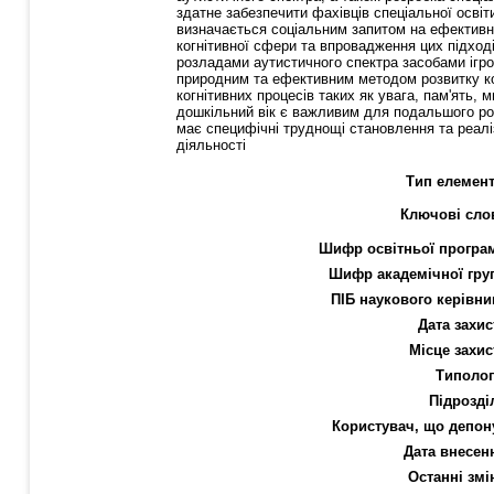
здатне забезпечити фахівців спеціальної осві
визначається соцiальним запитом на ефективні 
когнітивної сфери та впровадження цих пiдходi
розладами аутистичного спектра засобами iгрово
природним та ефективним методом розвитку ко
когнітивних процесів таких як увага, пам'ять
дошкільний вік є важливим для подальшого розв
має специфічні труднощі становлення та реаліз
діяльності
Тип елемент
Ключові сло
Шифр освітньої програ
Шифр академічної гру
ПІБ наукового керівни
Дата захис
Місце захис
Типолог
Підрозді
Користувач, що депон
Дата внесен
Останні змі