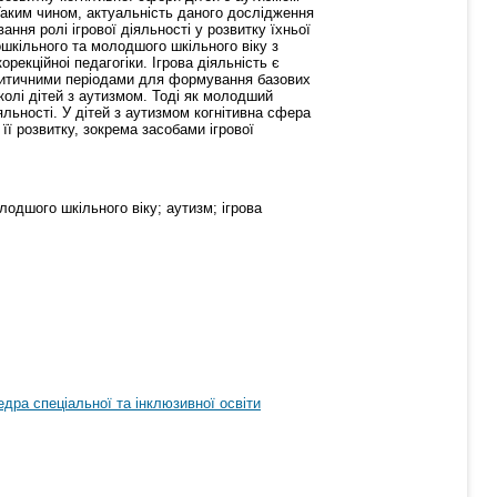
 Таким чином, актуальність даного дослідження
ння ролi iгрової дiяльностi у розвитку їхньої
ошкільного та молодшого шкiльного вiку з
рекцiйноi педагогiки. Ігрова діяльність є
критичними періодами для формування базових
колі дітей з аутизмом. Тоді як молодший
льності. У дiтей з аутизмом когнітивна сфера
її розвитку, зокрема засобами ігрової
лодшого шкільного віку; аутизм; ігрова
дра спеціальної та інклюзивної освіти