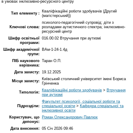
в умовах інклюзивно-ресурсного центру
Кваліфікаційні роботи здобувачів (Другий
Тип елементу :
(магістерський))
психолого-педагогічний супровід; діти з
Ключові слова:
розладами аутистичного спектра; інклюзивно-
ресурсний центр
Шифр освітньої
016.00.02 Втручання при аутизмі
програми:
Шифр академічної
ВАм-1-24-1.4д
групи:
ПІБ наукового
Таран О.П.
керівника:
Дата захисту:
19.12.2025
Київський столичний університет імені Бориса
Місце захисту:
Грінченка
Кваліфікаційні роботи здобувачів
>
Втручання
Типологія:
при аутизмі
Факультет психології, соціальної роботи та
Підрозділи:
спеціальної освіти
>
Кафедра спеціальної та
інклюзивної освіти
Користувач, що
Роман Олександрович Павлюк
депонує:
Дата внесення:
05 Січ 2026 09:46