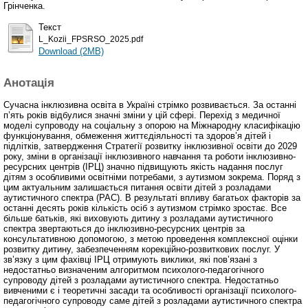
Грінченка.
Текст
L_Kozii_FPSRSO_2025.pdf
Download (2MB)
Анотація
Сучасна інклюзивна освіта в Україні стрімко розвивається. За останні
п’ять років відбулися значні зміни у цій сфері. Перехід з медичної
моделі супроводу на соціальну з опорою на Міжнародну класифікацію
функціонування, обмеження життєдіяльності та здоров’я дітей і
підлітків, затвердження Стратегії розвитку інклюзивної освіти до 2029
року, зміни в організації інклюзивного навчання та роботи інклюзивно-
ресурсних центрів (ІРЦ) значно підвищують якість надання послуг
дітям з особливими освітніми потребами, з аутизмом зокрема. Поряд з
цим актуальним залишається питання освіти дітей з розладами
аутистичного спектра (РАС). В результаті впливу багатьох факторів за
останні десять років кількість осіб з аутизмом стрімко зростає. Все
більше батьків, які виховують дитину з розладами аутистичного
спектра звертаються до інклюзивно-ресурсних центрів за
консультативною допомогою, з метою проведення комплексної оцінки
розвитку дитину, забезпеченням корекційно-розвиткових послуг. У
зв’язку з цим фахівці ІРЦ отримують виклики, які пов’язані з
недостатньо визначеним алгоритмом психолого-педагогічного
супроводу дітей з розладами аутистичного спектра. Недостатньо
вивченими є і теоретичні засади та особливості організації психолого-
педагогічного супроводу саме дітей з розладами аутистичного спектра