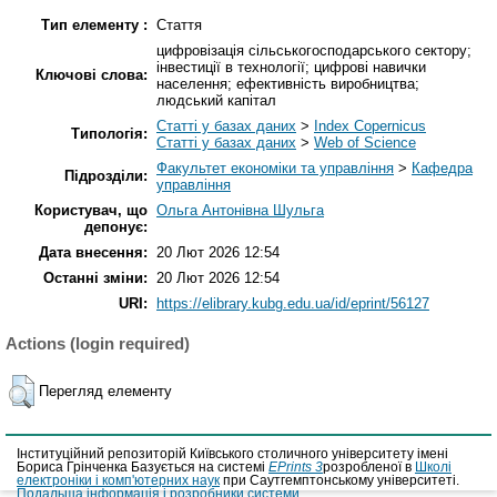
Тип елементу :
Стаття
цифровізація сільськогосподарського сектору;
інвестиції в технології; цифрові навички
Ключові слова:
населення; ефективність виробництва;
людський капітал
Статті у базах даних
>
Index Copernicus
Типологія:
Статті у базах даних
>
Web of Science
Факультет економіки та управління
>
Кафедра
Підрозділи:
управління
Користувач, що
Ольга Антонівна Шульга
депонує:
Дата внесення:
20 Лют 2026 12:54
Останні зміни:
20 Лют 2026 12:54
URI:
https://elibrary.kubg.edu.ua/id/eprint/56127
Actions (login required)
Перегляд елементу
Інституційний репозиторій Київського столичного університету імені
Бориса Грінченка Базується на системі
EPrints 3
розробленої в
Школі
електроніки і комп'ютерних наук
при Саутгемптонському університеті.
Подальша інформація і розробники системи
.