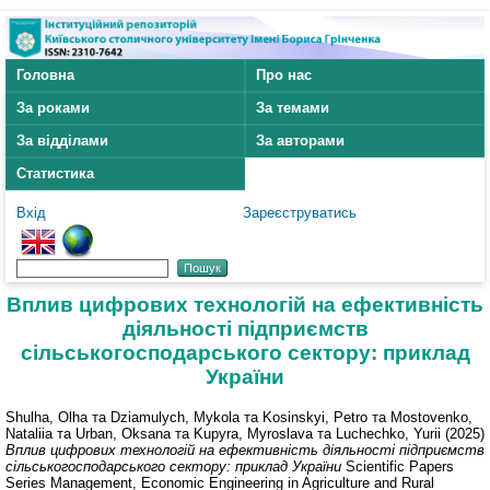
Головна
Про нас
За роками
За темами
За відділами
За авторами
Статистика
Вхід
Зареєструватись
Вплив цифрових технологій на ефективність
діяльності підприємств
сільськогосподарського сектору: приклад
України
Shulha, Olha
та
Dziamulych, Mykola
та
Kosinskyi, Petro
та
Mostovenko,
Nataliia
та
Urban, Oksana
та
Kupyra, Myroslava
та
Luchechko, Yurii
(2025)
Вплив цифрових технологій на ефективність діяльності підприємств
сільськогосподарського сектору: приклад України
Scientific Papers
Series Management, Economic Engineering in Agriculture and Rural