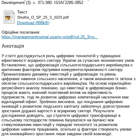
Development (3). с. 371-380. ISSN 2285-3952
Текст
Shulha_O_SP_25_3_2025.pdf
Download (898kB)
Офіційне посилання:
https://managementjournal.usamv.ro/pdf/vol.25_3/vo...
Анотація
У статті досліджується роль цифрових технологій у підвищенні
ефективності аграрного сектору України за сучасних економічних умов.
Встановлено, що цифровізація сільськогосподарського виробництва є
критичним фактором підтримки конкурентоспроможності сектору.
Проаналізовано динаміку інвестицій у цифровізацію та рівень
цифрових навичок сільського населення, а також визначено їх зв'язок з
обсягом сільськогосподарського виробництва. На основі кореляційно-
регресійного аналізу показано, що інвестиції в цифровізацію бізнес-
процесів мають значний позитивний вплив на ефективність
підприємств, тоді як розвиток цифрових компетенцій населення має
відкладений ефект. Зроблено висновок, що поєднання цифрових
інновацій з розвитком людського капіталу забезпечує довгострокове
зростання доданої вартості в аграрному секторі. Результати
дослідження доводять, що стратегія цифрової трансформації в
сільському господарстві повинна базуватися на балансі між
стимулюванням інвестицій у передові технології та розвитком
цифрових навичок працівників, оскільки ці фактори створюють умови
для інноваційного зростання лише завдяки своїй взаємодії.