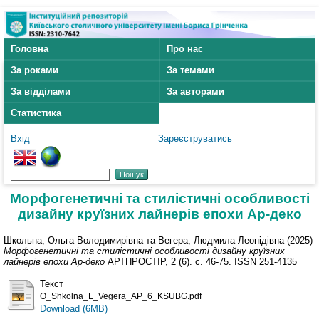
Головна
Про нас
За роками
За темами
За відділами
За авторами
Статистика
Вхід
Зареєструватись
Морфогенетичні та стилістичні особливості
дизайну круїзних лайнерів епохи Ар-деко
Школьна, Ольга Володимирівна
та
Вегера, Людмила Леонідівна
(2025)
Морфогенетичні та стилістичні особливості дизайну круїзних
лайнерів епохи Ар-деко
АРТПРОСТІР, 2 (6). с. 46-75. ISSN 251-4135
Текст
O_Shkolna_L_Vegera_AP_6_KSUBG.pdf
Download (6MB)