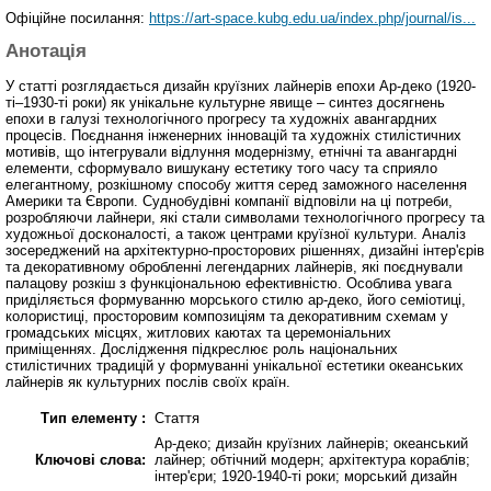
Офіційне посилання:
https://art-space.kubg.edu.ua/index.php/journal/is...
Анотація
У статті розглядається дизайн круїзних лайнерів епохи Ар-деко (1920-
ті–1930-ті роки) як унікальне культурне явище – синтез досягнень
епохи в галузі технологічного прогресу та художніх авангардних
процесів. Поєднання інженерних інновацій та художніх стилістичних
мотивів, що інтегрували відлуння модернізму, етнічні та авангардні
елементи, сформувало вишукану естетику того часу та сприяло
елегантному, розкішному способу життя серед заможного населення
Америки та Європи. Суднобудівні компанії відповіли на ці потреби,
розробляючи лайнери, які стали символами технологічного прогресу та
художньої досконалості, а також центрами круїзної культури. Аналіз
зосереджений на архітектурно-просторових рішеннях, дизайні інтер'єрів
та декоративному обробленні легендарних лайнерів, які поєднували
палацову розкіш з функціональною ефективністю. Особлива увага
приділяється формуванню морського стилю ар-деко, його семіотиці,
колористиці, просторовим композиціям та декоративним схемам у
громадських місцях, житлових каютах та церемоніальних
приміщеннях. Дослідження підкреслює роль національних
стилістичних традицій у формуванні унікальної естетики океанських
лайнерів як культурних послів своїх країн.
Тип елементу :
Стаття
Ар-деко; дизайн круїзних лайнерів; океанський
Ключові слова:
лайнер; обтічний модерн; архітектура кораблів;
інтер'єри; 1920-1940-ті роки; морський дизайн