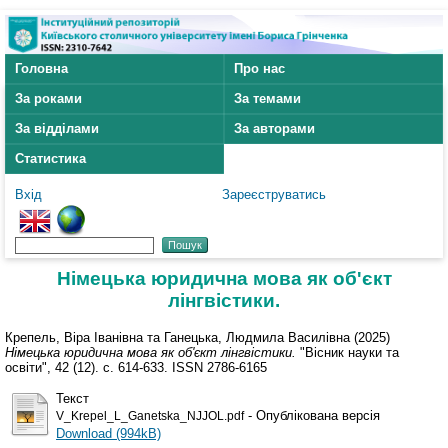
Головна
Про нас
За роками
За темами
За відділами
За авторами
Статистика
Вхід
Зареєструватись
Німецька юридична мова як об'єкт
лінгвістики.
Крепель, Віра Іванівна
та
Ганецька, Людмила Василівна
(2025)
Німецька юридична мова як об'єкт лінгвістики.
"Вісник науки та
освіти", 42 (12). с. 614-633. ISSN 2786-6165
Текст
- Опублікована версія
V_Krepel_L_Ganetska_NJJOL.pdf
Download (994kB)