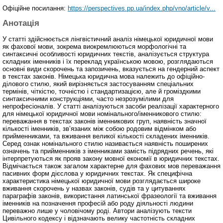
Офіційне посилання:
https://perspectives.pp.ua/index.php/vno/article/v...
Анотація
У статті здійснюється лінгвістичний аналіз німецької юридичної мови
як фахової мови, зокрема виокремлюються морфологічні та
синтаксичні особливості юридичних текстів, аналізується структура
складних іменників і їх переклад українською мовою, розглядаються
основні види скорочень та запозичень, вказується на гендерний аспект
в текстах законів. Німецька юридична мова належить до офіційно-
ділового стилю, який вирізняється застосуванням спеціальних
термінів, чіткістю, точністю і стандартизацією, але й громіздкими
синтаксичними конструкціями, часто незрозумілими для
непрофесіоналів. У статті аналізуються засоби реалізації характерного
для німецької юридичної мови номінального/іменникового стилю:
переважання в текстах законів іменникових груп, наявність значної
кількості іменників, зв’язаних між собою родовим відмінком або
прийменниками, та вживання великої кількості складених іменників.
Серед ознак номінального стилю називається наявність поширених
означень та прийменників з іменниками замість підрядних речень, які
інтерпретуються як прояв закону мовної економії в юридичних текстах.
Відмічається також загалом характерне для фахових мов переважання
пасивних форм дієслова у юридичних текстах. Як специфічна
характеристика німецької юридичної мови розглядається широке
вживання скорочень у назвах законів, судів та у цитуваннях
параграфів законів, використання латинської фразеології та вживання
іменників на позначення професій або роду діяльності людини
переважно лише у чоловічому роді. Автори аналізують тексти
Цивільного кодексу і відзначають велику частотність складних