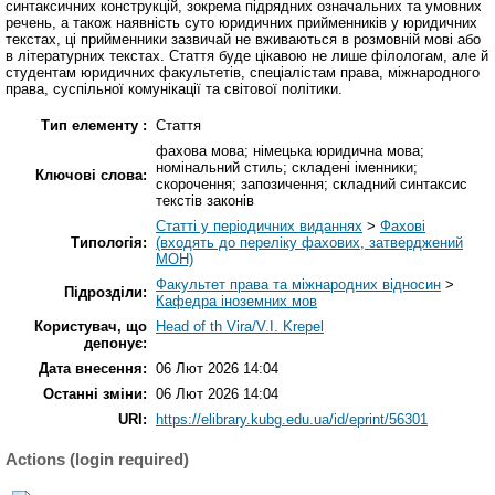
синтаксичних конструкцій, зокрема підрядних означальних та умовних
речень, а також наявність суто юридичних прийменників у юридичних
текстах, ці прийменники зазвичай не вживаються в розмовній мові або
в літературних текстах. Cтаття буде цікавою не лише філологам, але й
студентам юридичних факультетів, спеціалістам права, міжнародного
права, суспільної комунікації та світової політики.
Тип елементу :
Стаття
фахова мова; німецька юридична мова;
номінальний стиль; складені іменники;
Ключові слова:
скорочення; запозичення; складний синтаксис
текстів законів
Статті у періодичних виданнях
>
Фахові
Типологія:
(входять до переліку фахових, затверджений
МОН)
Факультет права та міжнародних відносин
>
Підрозділи:
Кафедра іноземних мов
Користувач, що
Head of th Vira/V.I. Krepel
депонує:
Дата внесення:
06 Лют 2026 14:04
Останні зміни:
06 Лют 2026 14:04
URI:
https://elibrary.kubg.edu.ua/id/eprint/56301
Actions (login required)