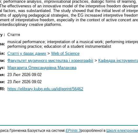
ular, performance analysis, improvisational practices, dialogic forms of learni
 The effectiveness of an innovative model of the interpretive freedom develop
al factors, was substantiated. The study showed that the initial level of inter
nths of applying pedagogical strategies, the EG increased interpretive free
ment of interpretative freedom, especially in the context of active concert and
nterdisciplinary creative platforms.
у :
Стаття
musical performance; interpretation of a musical work; performing interpret
ва:
performing practice; education of a student instrumentalist
ія:
Статті у базах даних
>
Web of Science
ли:
Факультет музичного мистецтва і хореографії
>
Кафедра інструмента
ує:
Маргарита Олександрівна Малахова
ня:
23 Лют 2026 09:02
ни:
23 Лют 2026 09:02
RI:
https://elibrary.kubg.edu.ua/id/eprint/56462
ориса Грінченка Базується на системі
EPrints 3
розробленої в
Школі електроніки