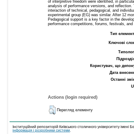
of interpretive freedom were identified, in partic
analysis of performance versions, and reflection.
interaction of technical, pedagogical, and individu
experimental group (EG) was similar. After 12 mo
Pedagogical support is a key factor in the develop
performance competitions, forums, festivals, and i
Тип елемент
Ключові сло
Типолог
Підрозді
Користувач, що депон
Дата внесен
Останні змі
U
Actions (login required)
Перегляд елементу
Інституційний репозиторій Київського столичного університету імені Б
інформація і розробники системи
.