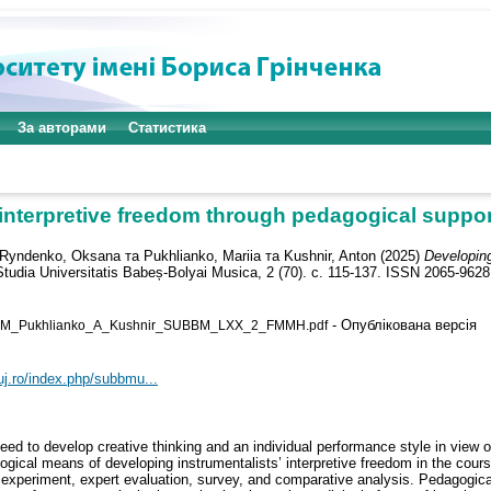
За авторами
Статистика
interpretive freedom through pedagogical support
Ryndenko, Oksana
та
Pukhlianko, Mariia
та
Kushnir, Anton
(2025)
Developing
tudia Universitatis Babeș-Bolyai Musica, 2 (70). с. 115-137. ISSN 2065-9628
- Опублікована версія
M_Pukhlianko_A_Kushnir_SUBBM_LXX_2_FMMH.pdf
luj.ro/index.php/subbmu...
need to develop creative thinking and an individual performance style in view
gogical means of developing instrumentalists’ interpretive freedom in the cours
xperiment, expert evaluation, survey, and comparative analysis. Pedagogica