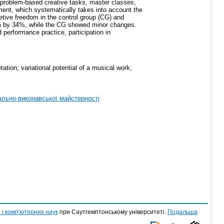
ng, problem-based creative tasks, master classes,
ment, which systematically takes into account the
pretive freedom in the control group (CG) and
dom by 34%, while the CG showed minor changes.
 performance practice, participation in
ation; variational potential of a musical work;
льно-виконавської майстерності
 і комп'ютерних наук
при Саутгемптонському університеті.
Подальша