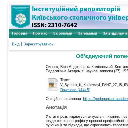
Головна
Про нас
За роками
За темами
За відділами
Вхід
Зареєструватись
Об’єднуючий потен
Синєок, Віра Андріівна
та
Калієвський, Костян
Педагогічна Академія: наукові записки (27). I
Текст
V_Synieok_K_Kaliievskyi_PANZ_27_IS_IP
Download (414kB)
Офіційне посилання:
https://pedagogical-academ
Анотація
У статті розглядаються актуальні питання, по
студентів-хореографів у процесі професійної 
публікації та підходи, що окреслюють теорети