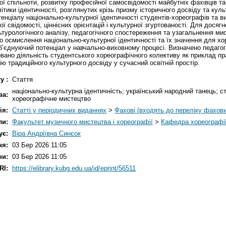
ної спільноти, розвитку професійної самосвідомості майбутніх фахівців та
тики ідентичності, розглянутих крізь призму історичного досвіду та культ
нціалу національно-культурної ідентичності студентів-хореографів та ви
 свідомості, ціннісних орієнтацій і культурної згуртованості. Для дося
ьтурологічного аналізу, педагогічного спостереження та узагальнення ми
 осмислення національно-культурної ідентичності та їх значення для хор
’єднуючий потенціал у навчально-виховному процесі. Визначено педагог
ано діяльність студентського хореографічного колективу як приклад прак
ію традиційного культурного досвіду у сучасний освітній простір.
у :
Стаття
національно-культурна ідентичність; український народний танець; с
ва:
хореографічне мистецтво
ія:
Статті у періодичних виданнях
>
Фахові (входять до переліку фахов
ли:
Факультет музичного мистецтва і хореографії
>
Кафедра хореографі
ує:
Віра Андріївна Синєок
ня:
03 Бер 2026 11:05
ни:
03 Бер 2026 11:05
RI:
https://elibrary.kubg.edu.ua/id/eprint/56511