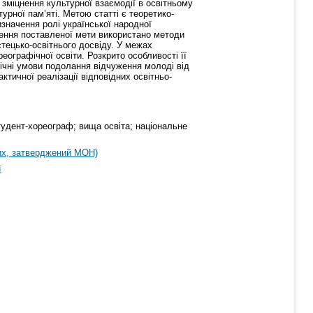
 зміцнення культурної взаємодії в освітньому
урної пам’яті. Метою статті є теоретико-
значення ролі української народної
гнення поставленої мети використано методи
стецько-освітнього досвіду. У межах
еографічної освіти. Розкрито особливості її
ічні умови подолання відчуження молоді від
тичної реалізації відповідних освітньо-
тудент-хореограф; вища освіта; національне
их, затверджений МОН)
ї