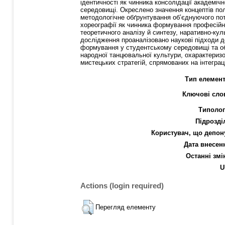
ідентичності як чинника консолідації академіч
середовищі. Окреслено значення концептів полі
методологічне обґрунтування об’єднуючого поте
хореографії як чинника формування професійної
теоретичного аналізу й синтезу, наративно-кул
дослідження проаналізовано наукові підходи до
формування у студентському середовищі та об
народної танцювальної культури, охарактеризов
мистецьких стратегій, спрямованих на інтеграц
Тип елемент
Ключові сло
Типолог
Підрозді
Користувач, що депон
Дата внесен
Останні змі
U
Actions (login required)
Перегляд елементу