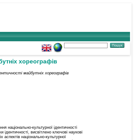
бутніх хореографів
дентичності майбутніх хореографів
ння національно-культурної ідентичності
и ідентичності, висвітлено ключові наукові
х аспектів національно-культурної