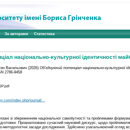
За авторами
Статистика
ціал національно-культурної ідентичності май
тин Васильович
(2026)
Об’єднуючий потенціал національно-культурної і
SSN 2786-9458
SP.pdf
y.com/index.php/journal/...
в’язані зі збереженням національної самобутності та проблемами формува
підготовки. Проаналізовано сучасний науковий дискурс, щодо проблематик
ко-методологічні засади дослідження. Здійснено узагальнюючий огляд всі