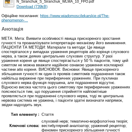
N_Siranchuk_S_Siranchuk_WLMA_10_FPO.pdf
Download (739kB)
Офіційне посилання:
https://www.wiadomoscilekarskie.pl/The-
phenomenon-...
Анотація
МЕТА: Мета: Виявити особливості явища прискореного зростання
гучності та проаналізувати інтерпретацію механізму його виникнення.
ПАЦІЄНТИ ТА МЕТОДИ: Матеріали та методи: Це явище
спостерігалося у випадках ураження рецепторів або корінця слухового
нерва, а також деяких центральних слухових структур. У разі
ураження кореня це явище спостерігається у 50 % пацієнтів, тому цей
симптом не можна вважати надійною ознакою ураження кохлеарної
частини або кореня. ВИСНОВОК: Висновки: Явище прискореного
збільшення гучності як один із проявів симптомів подразнення також
найбільш виражене при периферичних ураженнях. При пухлинах
слухового нерва функція порушена, але подразнення відсутнє.
Відносно висока частота цього симптому при периферичних ураженнях
пояснюється тим, що порушення сприйняття найпомітніше
проявляється при подразненні слухового нерва, тоді як центральна
нервова система не уражена, і пацієнти здатні визначати напрямок,
звідки надходить звук.
Тип елементу :
Стаття
слуховий нерв; тематично-морфологічна теорія;
Ключові слова:
вестибулярний аналізатор; уражений рецептор;
феномен прискореного збільшення гучності