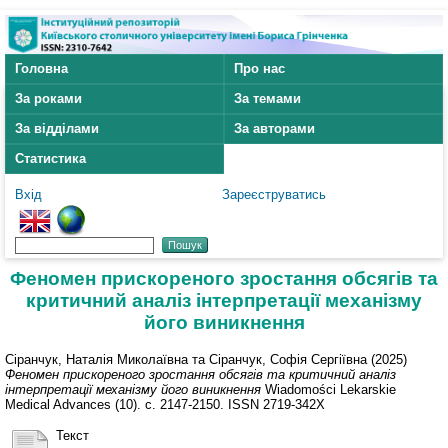
Головна
Про нас
За роками
За темами
За відділами
За авторами
Статистика
Вхід
Зареєструватись
Феномен прискореного зростання обсягів та
критичний аналіз інтерпретації механізму
його виникнення
Сіранчук, Наталія Миколаївна
та
Сіранчук, Софія Сергіївна
(2025)
Феномен прискореного зростання обсягів та критичний аналіз
інтерпретації механізму його виникнення
Wiadomości Lekarskie
Medical Advances (10). с. 2147-2150. ISSN 2719-342X
Текст