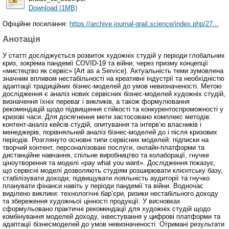
Download (1MB)
Офіційне посилання:
https://archive.journal-grail.science/index.php/27...
Анотація
У статті досліджується розвиток художніх студій у періоди глобальних
криз, зокрема пандемії COVID-19 та війни, через призму концепції
«мистецтво як сервіс» (Art as a Service). Актуальність теми зумовлена
значним впливом нестабільності на креативні індустрії та необхідністю
адаптації традиційних бізнес-моделей до умов невизначеності. Метою
дослідження є аналіз нових сервісних бізнес-моделей художніх студій,
визначення їхніх переваг і викликів, а також формулювання
рекомендацій щодо підвищення стійкості та конкурентоспроможності у
кризові часи. Для досягнення мети застосовано комплекс методів:
контент-аналіз кейсів студій, опитування та інтерв’ю власників і
менеджерів, порівняльний аналіз бізнес-моделей до і після кризових
періодів. Розглянуто основні типи сервісних моделей: підписки на
творчий контент, персоналізовані послуги, онлайн-платформи та
дистанційне навчання, спільне виробництво та колаборації, гнучке
ціноутворення та моделі «pay what you want». Дослідження показує,
що сервісні моделі дозволяють студіям розширювати клієнтську базу,
стабілізувати доходи, підвищувати лояльність аудиторії та гнучко
планувати фінанси навіть у періоди пандемії та війни. Водночас
виділено виклики: технологічні бар’єри, ризики нестабільного доходу
та збереження художньої цінності продукції. У висновках
сформульовано практичні рекомендації для художніх студій щодо
комбінування моделей доходу, інвестування у цифрові платформи та
адаптації бізнесмоделей до умов невизначеності. Отримані результати