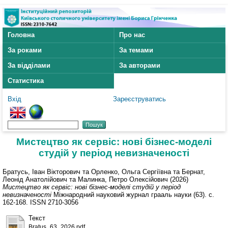
Головна
Про нас
За роками
За темами
За відділами
За авторами
Статистика
Вхід
Зареєструватись
Мистецтво як сервіс: нові бізнес-моделі
студій у період невизначеності
Братусь, Іван Вікторович
та
Орленко, Ольга Сергіївна
та
Бернат,
Леонід Анатолійович
та
Малинка, Петро Олексійович
(2026)
Мистецтво як сервіс: нові бізнес-моделі студій у період
невизначеності
Міжнародний науковий журнал грааль науки (63). с.
162-168. ISSN 2710-3056
Текст
Bratus_63_2026.pdf