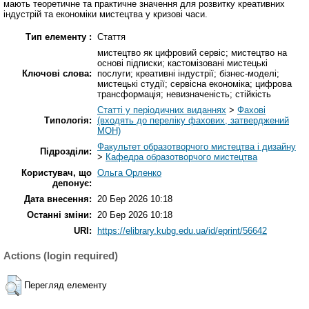
мають теоретичне та практичне значення для розвитку креативних
індустрій та економіки мистецтва у кризові часи.
Тип елементу :
Стаття
мистецтво як цифровий сервіс; мистецтво на
основі підписки; кастомізовані мистецькі
Ключові слова:
послуги; креативні індустрії; бізнес-моделі;
мистецькі студії; сервісна економіка; цифрова
трансформація; невизначеність; стійкість
Статті у періодичних виданнях
>
Фахові
Типологія:
(входять до переліку фахових, затверджений
МОН)
Факультет образотворчого мистецтва і дизайну
Підрозділи:
>
Кафедра образотворчого мистецтва
Користувач, що
Ольга Орленко
депонує:
Дата внесення:
20 Бер 2026 10:18
Останні зміни:
20 Бер 2026 10:18
URI:
https://elibrary.kubg.edu.ua/id/eprint/56642
Actions (login required)
Перегляд елементу