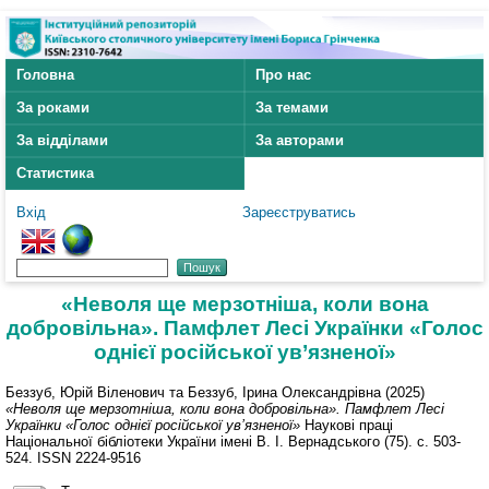
Головна
Про нас
За роками
За темами
За відділами
За авторами
Статистика
Вхід
Зареєструватись
«Неволя ще мерзотніша, коли вона
добровільна». Памфлет Лесі Українки «Голос
однієї російської ув’язненої»
Беззуб, Юрій Віленович
та
Беззуб, Ірина Олександрівна
(2025)
«Неволя ще мерзотніша, коли вона добровільна». Памфлет Лесі
Українки «Голос однієї російської ув’язненої»
Наукові праці
Національної бібліотеки України імені В. І. Вернадського (75). с. 503-
524. ISSN 2224-9516