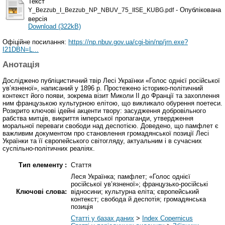
Текст
- Опублікована
Y_Bezzub_I_Bezzub_NP_NBUV_75_IISE_KUBG.pdf
версія
Download (322kB)
Офіційне посилання:
https://np.nbuv.gov.ua/cgi-bin/np/jrn.exe?
I21DBN=L...
Анотація
Досліджено публіцистичний твір Лесі Українки «Голос однієї російської
ув’язненої», написаний у 1896 р. Простежено історико-політичний
контекст його появи, зокрема візит Миколи ІІ до Франції та захоплення
ним французькою культурною елітою, що викликало обурення поетеси.
Розкрито ключові ідейні акценти твору: засудження добровільного
рабства митців, викриття імперської пропаганди, утвердження
моральної переваги свободи над деспотією. Доведено, що памфлет є
важливим документом про становлення громадянської позиції Лесі
Українки та її європейського світогляду, актуальним і в сучасних
суспільно-політичних реаліях.
Тип елементу :
Стаття
Леся Українка; памфлет; «Голос однієї
російської ув’язненої»; французько-російські
Ключові слова:
відносини; культурна еліта; європейський
контекст; свобода й деспотія; громадянська
позиція
Статті у базах даних
>
Index Copernicus