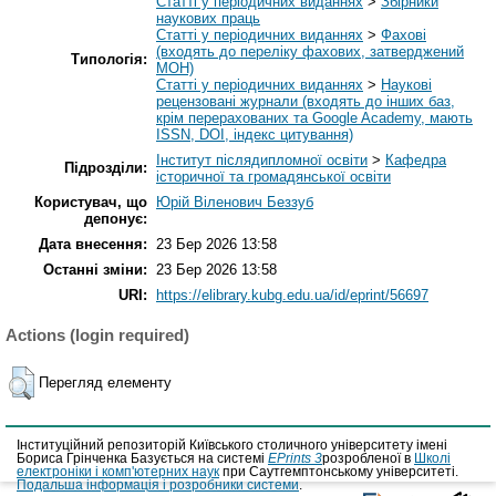
Статті у періодичних виданнях
>
Збірники
наукових праць
Статті у періодичних виданнях
>
Фахові
(входять до переліку фахових, затверджений
Типологія:
МОН)
Статті у періодичних виданнях
>
Наукові
рецензовані журнали (входять до інших баз,
крім перерахованих та Google Academy, мають
ISSN, DOI, індекс цитування)
Інститут післядипломної освіти
>
Кафедра
Підрозділи:
історичної та громадянської освіти
Користувач, що
Юрій Віленович Беззуб
депонує:
Дата внесення:
23 Бер 2026 13:58
Останні зміни:
23 Бер 2026 13:58
URI:
https://elibrary.kubg.edu.ua/id/eprint/56697
Actions (login required)
Перегляд елементу
Інституційний репозиторій Київського столичного університету імені
Бориса Грінченка Базується на системі
EPrints 3
розробленої в
Школі
електроніки і комп'ютерних наук
при Саутгемптонському університеті.
Подальша інформація і розробники системи
.