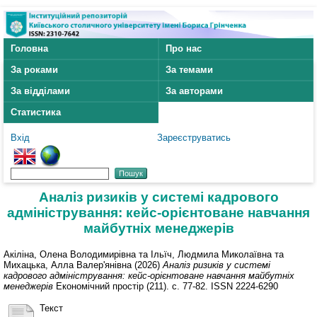
Головна
Про нас
За роками
За темами
За відділами
За авторами
Статистика
Вхід
Зареєструватись
Аналіз ризиків у системі кадрового
адміністрування: кейс-орієнтоване навчання
майбутніх менеджерів
Акіліна, Олена Володимирівна
та
Ільїч, Людмила Миколаївна
та
Михацька, Алла Валер'янівна
(2026)
Аналіз ризиків у системі
кадрового адміністрування: кейс-орієнтоване навчання майбутніх
менеджерів
Економічний простір (211). с. 77-82. ISSN 2224-6290
Текст