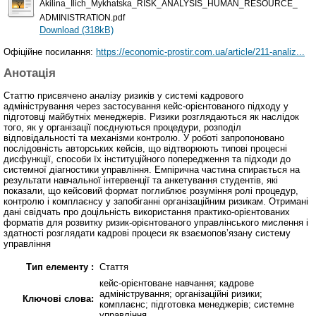
Akilina_Ilich_Mykhatska_RISK_ANALYSIS_HUMAN_RESOURCE_
ADMINISTRATION.pdf
Download (318kB)
Офіційне посилання:
https://economic-prostir.com.ua/article/211-analiz...
Анотація
Статтю присвячено аналізу ризиків у системі кадрового
адміністрування через застосування кейс-орієнтованого підходу у
підготовці майбутніх менеджерів. Ризики розглядаються як наслідок
того, як у організації поєднуються процедури, розподіл
відповідальності та механізми контролю. У роботі запропоновано
послідовність авторських кейсів, що відтворюють типові процесні
дисфункції, способи їх інституційного попередження та підходи до
системної діагностики управління. Емпірична частина спирається на
результати навчальної інтервенції та анкетування студентів, які
показали, що кейсовий формат поглиблює розуміння ролі процедур,
контролю і комплаєнсу у запобіганні організаційним ризикам. Отримані
дані свідчать про доцільність використання практико-орієнтованих
форматів для розвитку ризик-орієнтованого управлінського мислення і
здатності розглядати кадрові процеси як взаємопов’язану систему
управління
Тип елементу :
Стаття
кейс-орієнтоване навчання; кадрове
адміністрування; організаційні ризики;
Ключові слова:
комплаєнс; підготовка менеджерів; системне
управління