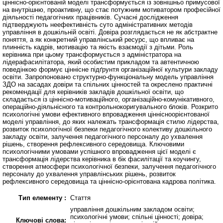
ціннісно-орієнтованій моделі трансформується із зовнішньо примусової
на внутрішню, проактивну, що стає потужним мотиватором професійної
діяльності педагогічних працівників. Сучасні дослідження
підтверджують неефективність суто адміністративних методів
управління в дошкільній освіті. Довіра розглядається не як абстрактне
поняття, а як конкретний управлінський ресурс, що впливає на
плинність кадрів, мотивацію та якість взаємодії з дітьми. Роль
керівника при цьому трансформується з адміністратора на
лідерафасилітатора, який особистим прикладом та автентичною
поведінкою формує ціннісне підґрунтя організаційної культури закладу
освіти. Запропоновано структурно-функціональну модель управління
ЗДО на засадах довіри та спільних цінностей та окреслено практичні
рекомендації для керівників закладів дошкільної освіти, що
складається із ціннісно-мотиваційного, організаційно-комунікативного,
операційно-діяльнісного та контрольнокоригувального блоків. Розкрито
психологічні умови ефективного впровадження ціннісноорієнтованої
моделі управління, до яких належать трансформація стилю лідерства,
розвиток психологічної безпеки педагогічного колективу дошкільного
закладу освіти, залучення педагогічного персоналу до ухвалення
рішень, створення рефлексивного середовища. Ключовими
психологічними умовами успішного впровадження цієї моделі є
трансформація лідерства керівника в бік фасилітації та коучингу,
створення атмосфери психологічної безпеки, залучення педагогічного
персоналу до ухвалення управлінських рішень, розвиток
рефлексивного середовища та ціннісно-орієнтована кадрова політика.
Тип елементу :
Стаття
управління дошкільним закладом освіти;
психологічні умови; спільні цінності; довіра;
Ключові слова: