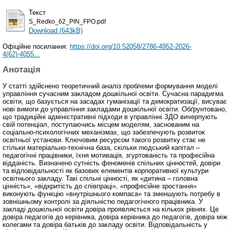
Текст
S_Redko_62_PIN_FPO.pdf
Download (643kB)
Офіційне посилання:
https://doi.org/10.52058/2786-4952-2026-
4(62)-4055...
Анотація
У статті здійснено теоретичний аналіз проблеми формування моделі
управління сучасним закладом дошкільної освіти. Сучасна парадигма
освіти, що базується на засадах гуманізації та демократизації, висуває
нові вимоги до управління закладами дошкільної освіти. Обґрунтовано,
що традиційні адміністративні підходи в управлінні ЗДО вичерпують
свій потенціал, поступаючись місцем моделям, заснованим на
соціально-психологічних механізмах, що забезпечують розвиток
освітньої установи. Ключовим ресурсом такого розвитку стає не
стільки матеріально-технічна база, скільки людський капітал –
педагогічні працівники, їхня мотивація, згуртованість та професійна
відданість. Визначено сутність феноменів спільних цінностей, довіри
та відповідальності як базових елементів корпоративної культури
освітнього закладу. Такі спільні цінності, як «дитина – головна
цінність», «відкритість до співпраці», «професійне зростання»
виконують функцію «внутрішнього компаса» та зменшують потребу в
зовнішньому контролі за діяльністю педагогічного працівника. У
закладі дошкільної освіти довіра проявляється на кількох рівнях. Це
довіра педагогів до керівника, довіра керівника до педагогів, довіра між
колегами та довіра батьків до закладу освіти. Відповідальність у