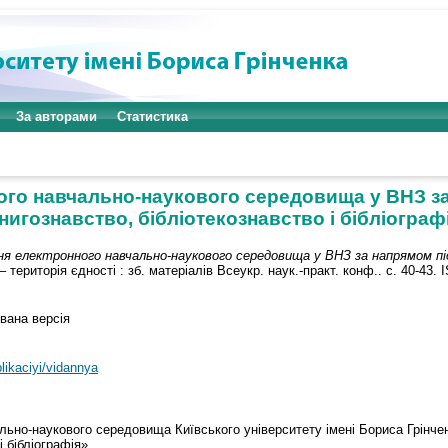
За авторами
Статистика
ого навчально-наукового середовища у ВНЗ за
нигознавство, бібліотекознавство і бібліограф
я електронного навчально-наукового середовища у ВНЗ за напрямом п
– територія єдності : зб. матеріалів Всеукр. наук.-практ. конф.. с. 40-43.
вана версія
blikaciyi/vidannya
льно-наукового середовища Київського університету імені Бориса Грінч
і бібліографія».