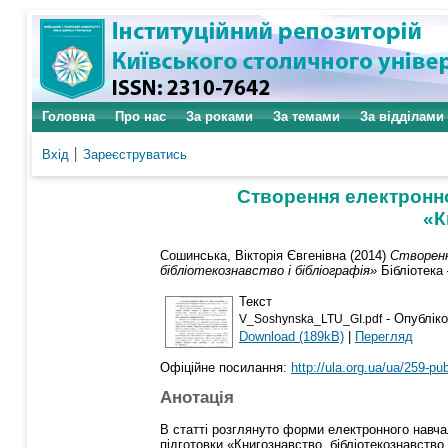
Головна
Про нас
За роками
За темами
За відділами
Вхід
Зареєструватись
Створення електронн
«К
Сошинська, Вікторія Євгенівна
(2014)
Створенн
бібліотекознавство і бібліографія»
Бібліотека 
Текст
- Опубліко
V_Soshynska_LTU_GI.pdf
Download (189kB)
|
Перегляд
Офіційне посилання:
http://ula.org.ua/ua/259-pu
Анотація
В статті розглянуто форми електронного навча
підготовки «Книгознавство, бібліотекознавство 