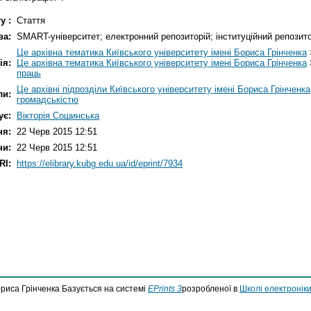
у :
Стаття
ва:
SMART-університет; електронний репозиторій; інституційний репозито
Це архівна тематика Київського університету імені Бориса Грінченка
ія:
Це архівна тематика Київського університету імені Бориса Грінченка
праць
Це архівні підрозділи Київського університету імені Бориса Грінченка
ли:
громадськістю
ує:
Вікторія Сошинська
ня:
22 Черв 2015 12:51
ни:
22 Черв 2015 12:51
RI:
https://elibrary.kubg.edu.ua/id/eprint/7934
ориса Грінченка Базується на системі
EPrints 3
розробленої в
Школі електроніки