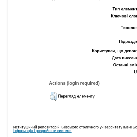
Тип елемент
Ключові сло
Типолог
Підрозді
Користувач, що депон
Дата внесен
Останні змі
U
Actions (login required)
Перегляд елементу
Інституційний репозиторій Київського столичного університету імені Б
інформація і розробники системи
.