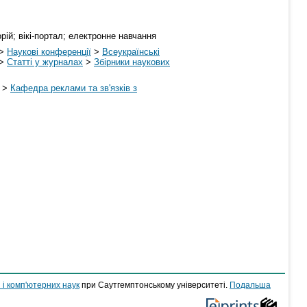
рій; вікі-портал; електронне навчання
>
Наукові конференції
>
Всеукраїнські
>
Статті у журналах
>
Збірники наукових
>
Кафедра реклами та зв'язків з
 і комп'ютерних наук
при Саутгемптонському університеті.
Подальша