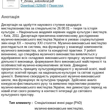
T_Zinska_avtoreferat.pdf
Download (326kB)
|
Перегляд
Анотація
Дисертація на здобуття наукового ступеня кандидата
мистецтвознавства за спеціальністю 26.00.01 – теорія та історія
культури. – Національна академія керівних кадрів культури і мистецтв.
– Київ, 2011. Дисертація присвячена комплексному дослідженню
музично-виконавського мистецтва України в умовах соціокультурних
змін кінця ХХ – початку ХХІ століття. Музично-виконавське мистецтво
розглядається як система, яка функціонує у взаємодії компонентів:
музичного виконавства, освіти та концертної практики. У роботі
визначено, що специфіка музичного виконавства виявляється у
відображенні всіх складових виконавського процесу: музично-творчої
діяльності виконавця, формування його виконавської майстерності та
особливостей музично-комунікативних зв’язків. Доведено
пріоритетність принципу культуровідповідності у музичній освіті, який
орієнтує освітній процес на національно-культурні та світові художні
цінності. Виявлено своєрідність української музично-виконавської
школи, яка функціонує як культурна традиція. Здійснено аналіз
конкурсно-фестивального руху та виявлено перспективи розвитку
музично-виконавського мистецтва України, яке демонструє перехід на
новий етап свого розвитку в контексті інтеграції до світового
культурного простору.
Тип елементу :
Спеціалізовані вчені ради (PhD)
музично-виконавське мистецтво,