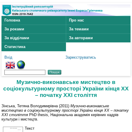
Головна
Про нас
За роками
За темами
За відділами
За авторами
Статистика
Вхід
Зареєструватись
Музично-виконавське мистецтво в
соціокультурному просторі України кінця ХХ
– початку ХХІ століття
Зінська, Тетяна Володимирівна
(2011)
Музично-виконавське
мистецтво в соціокультурному просторі України кінця ХХ – початку
ХХІ століття
PhD thesis, Національна академія керівних кадрів
культури і мистецтв.
Текст