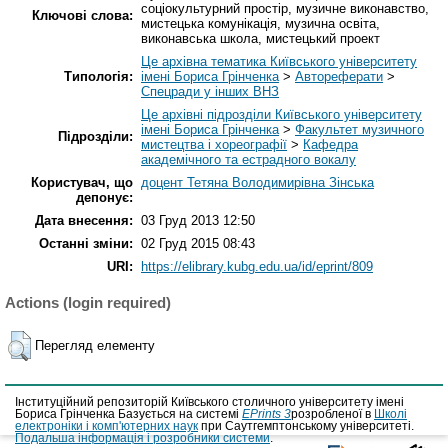
соціокультурний простір, музичне виконавство,
Ключові слова:
мистецька комунікація, музична освіта,
виконавська школа, мистецький проект
Це архівна тематика Київського університету
Типологія:
імені Бориса Грінченка
>
Автореферати
>
Спецради у інших ВНЗ
Це архівні підрозділи Київського університету
імені Бориса Грінченка
>
Факультет музичного
Підрозділи:
мистецтва і хореографії
>
Кафедра
академічного та естрадного вокалу
Користувач, що
доцент Тетяна Володимирівна Зінська
депонує:
Дата внесення:
03 Груд 2013 12:50
Останні зміни:
02 Груд 2015 08:43
URI:
https://elibrary.kubg.edu.ua/id/eprint/809
Actions (login required)
Перегляд елементу
Інституційний репозиторій Київського столичного університету імені
Бориса Грінченка Базується на системі
EPrints 3
розробленої в
Школі
електроніки і комп'ютерних наук
при Саутгемптонському університеті.
Подальша інформація і розробники системи
.