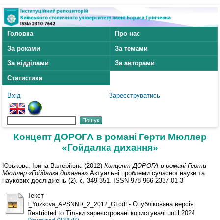
Головна
Про нас
За роками
За темами
За відділами
За авторами
Статистика
Вхід
Зареєструватись
Концепт ДОРОГА в романі Герти Мюллер
«Гойдалка дихання»
Юзькова, Ірина Валеріївна
(2012)
Концепт ДОРОГА в романі Герти
Мюллер «Гойдалка дихання»
Актуальні проблеми сучасної науки та
наукових досліджень (2). с. 349-351. ISSN 978-966-2337-01-3
Текст
- Опублікована версія
I_Yuzkova_APSNND_2_2012_GI.pdf
Restricted to Тільки зареєстровані користувачі until 2024.