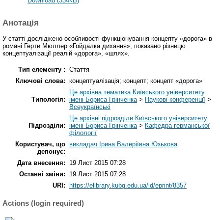
Download (334kB)
Анотація
У статті досліджено особливості функціонування концепту «дорога» в
романі Герти Мюллер «Гойдалка дихання», показано різницю
концептуалізації реалій «дорога», «шлях».
Тип елементу :
Стаття
Ключові слова:
концептуалізація; концепт; концепт «дорога»
Це архівна тематика Київського університету
Типологія:
імені Бориса Грінченка
>
Наукові конференції
>
Всеукраїнські
Це архівні підрозділи Київського університету
Підрозділи:
імені Бориса Грінченка
>
Кафедра германської
філології
Користувач, що
викладач Ірина Валеріївна Юзькова
депонує:
Дата внесення:
19 Лист 2015 07:28
Останні зміни:
19 Лист 2015 07:28
URI:
https://elibrary.kubg.edu.ua/id/eprint/8357
Actions (login required)