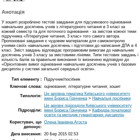
Анотація
У зошиті розроблено тестові завдання для підсумкового оцінювання
навчальних досягнень учнів з літературного читання в 3 класі за
кожний семестр та для поточного оцінювання - за змістом кожної теми
підручника «Літературне читання, 3 клас» того самого автора.
Пропоновані завдання є чудовим матеріалом для самоконтролю
учнями своїх навчальних досягнень і підготовки до написання ДПА в 4
класі. Зміст завдань відповідає програмовим вимогам до навчальних
досягнень учнів 3 класу за змістовими лініями. Типи тестових завдань і
кількість балів за правильне виконання їх визначено відповідно до
«Орієнтовних вимог оцінювання навчальних досягнень учнів з базових
дисциплін у системі загальної середньої освіти».
Тип елементу :
Підручник/посібник
Ключові слова:
оцінювання; літературне читання; зошит
Це архівна тематика Київського університету
Типологія:
імені Бориса Грінченка
>
Навчальні посібники
Це архівні підрозділи Київського університету
Підрозділи:
імені Бориса Грінченка
>
Кафедра початкової
освіти та методик гуманітарних дисциплін
Користувач, що
Олена Іванівна Агоста
депонує:
Дата внесення:
20 Бер 2015 02:53