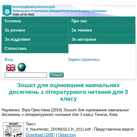
Головна
Про нас
За роками
За темами
За відділами
За авторами
Статистика
Вхід
Зареєструватись
Зошит для оцінювання навчальних
досягнень з літературного читання для 3
класу
Науменко, Віра Орестівна
(2014)
Зошит для оцінювання навчальних
досягнень з літературного читання для 3 класу
Генеза, Київ.
Текст
- Представлена версія
V_Naumenko_ZDONDZLCH_2012.pdf
Download (1MB)
|
Перегляд