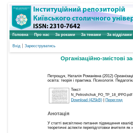
Головна
Про нас
За роками
За темами
За відділами
Вхід
Зареєструватись
Організаційно-змістові за
Петрощук, Наталія Романівна
(2012)
Організац
освіта: теорія і практика. Психологія. Педагогіка
Текст
N_Petroshchuk_PO_TP_18_IPPO.pdf
Download (425kB)
|
Перегляд
Анотація
У статті висвітлено питання підвищення кваліфі
теоретичні аспекти перепідготовки вчителя як н