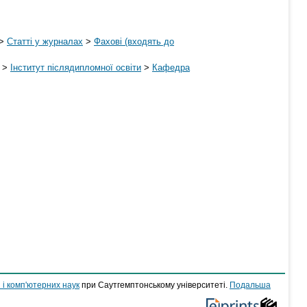
>
Статті у журналах
>
Фахові (входять до
>
Інститут післядипломної освіти
>
Кафедра
 і комп'ютерних наук
при Саутгемптонському університеті.
Подальша