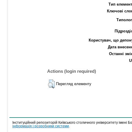
Тип елемент
Ключові сло
Типолог
Підрозді
Користувач, що депон
Дата внесен
Останні змі
U
Actions (login required)
Перегляд елементу
Інституційний репозиторій Київського столичного університету імені Б
інформація і розробники системи
.