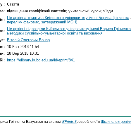
у :
Стаття
ва:
підвищення кваліфікації вчителів; учительські курси; з’їзди
Це архівна тематика Київського університету імені Бориса Грінченка
ія:
переліку фахових, затверджений МОН)
Це архівні підрозділи Київського університету імені Бориса Грінченка
ли:
методики суспільно-гуманітарної освіти та виховання
ує:
Віталій Олегович Бонар
ня:
10 Квіт 2013 11:54
ни:
18 Вер 2015 10:31
RI:
https://elibrary.kubg.edu.ua/id/eprint/841
ориса Грінченка Базується на системі
EPrints 3
розробленої в
Школі електроніки