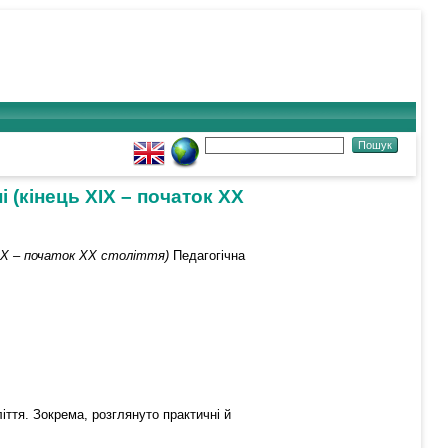
і (кінець ХІХ – початок ХХ
ь ХІХ – початок ХХ століття)
Педагогічна
ліття. Зокрема, розглянуто практичні й