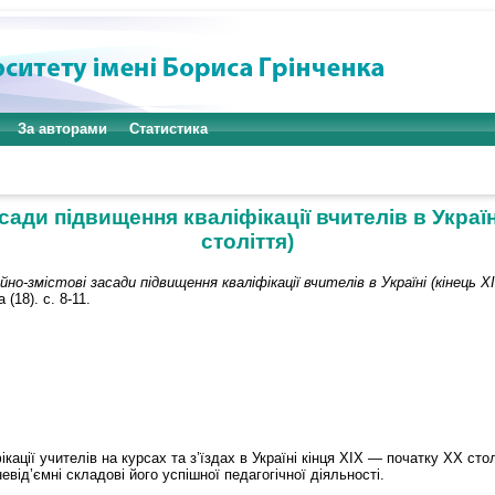
За авторами
Статистика
сади підвищення кваліфікації вчителів в Україн
століття)
ійно-змістові засади підвищення кваліфікації вчителів в Україні (кінец
 (18). с. 8-11.
кації учителів на курсах та з’їздах в Україні кінця ХІХ — початку ХХ сто
евід’ємні складові його успішної педагогічної діяльності.