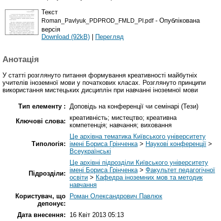
Текст
- Опублікована
Roman_Pavlyuk_PDPROD_FMLD_PI.pdf
версія
Download (92kB)
|
Перегляд
Анотація
У статті розглянуто питання формування креативності майбутніх
учителів іноземної мови у початкових класах. Розглянуто принципи
використання мистецьких дисциплін при навчанні іноземної мови
Тип елементу :
Доповідь на конференції чи семінарі (Тези)
креативність; мистецтво; креативна
Ключові слова:
компетенція; навчання; виховання
Це архівна тематика Київського університету
Типологія:
імені Бориса Грінченка
>
Наукові конференції
>
Всеукраїнські
Це архівні підрозділи Київського університету
імені Бориса Грінченка
>
Факультет педагогічної
Підрозділи:
освіти
>
Кафедра іноземних мов та методик
навчання
Користувач, що
Роман Олександрович Павлюк
депонує:
Дата внесення:
16 Квіт 2013 05:13