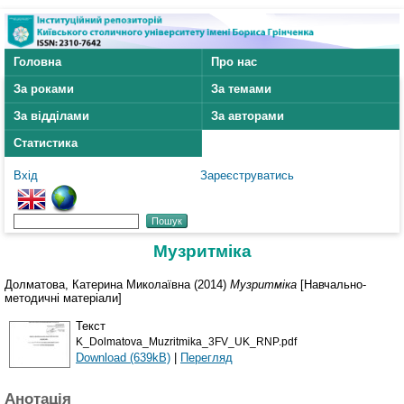
Головна
Про нас
За роками
За темами
За відділами
За авторами
Статистика
Вхід
Зареєструватись
Музритміка
Долматова, Катерина Миколаївна
(2014)
Музритміка
[Навчально-
методичні матеріали]
Текст
K_Dolmatova_Muzritmika_3FV_UK_RNP.pdf
Download (639kB)
|
Перегляд
Анотація