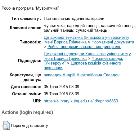
Робоча програма “Музритміка”
Тип елементу :
Навчально-методичні матеріали
музритміка; народний танець; класичний танець;
Ключові слова:
бальний танець; сучасний танець
Це архівна тематика Київського університету
Типологія:
імені Бориса Грінченка
>
Нормативні документи
>
Робочі програми навчальних дисциплін
Це архівні підрозділи Київського університету
імені Бориса Грінченка
>
Фаховий коледж
Підрозділи:
"Універсум"
>
Циклова комісія фізичного
виховання
Користувач, що
викладач Андрій Анатолійович Складан
депонує:
Дата внесення:
05 Трав 2015 08:09
Останні зміни:
05 Трав 2015 08:09
URI:
https://elibrary.kubg.edu.ua/id/eprint/8850
Actions (login required)
Перегляд елементу