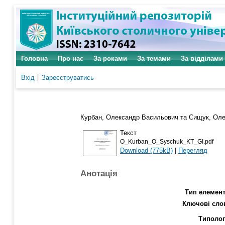
Головна
Про нас
За роками
За темами
За відділами
Вхід
Зареєструватись
Курбан, Олександр Васильович
та
Сищук, Оле
Текст
O_Kurban_O_Syschuk_KT_GI.pdf
Download (775kB)
|
Перегляд
Анотація
Тип елемент
Ключові сло
Типолог