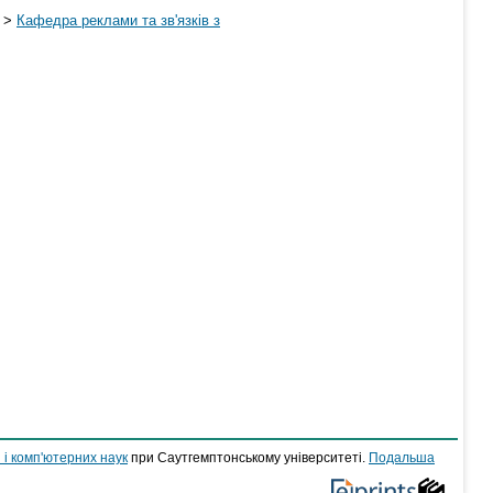
>
Кафедра реклами та зв'язків з
 і комп'ютерних наук
при Саутгемптонському університеті.
Подальша