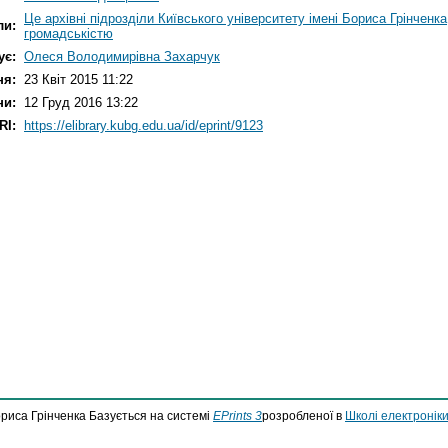
Це архівні підрозділи Київського університету імені Бориса Грінченка
ли:
громадськістю
ує:
Олеся Володимирівна Захарчук
ня:
23 Квіт 2015 11:22
ни:
12 Груд 2016 13:22
RI:
https://elibrary.kubg.edu.ua/id/eprint/9123
ориса Грінченка Базується на системі
EPrints 3
розробленої в
Школі електроніки