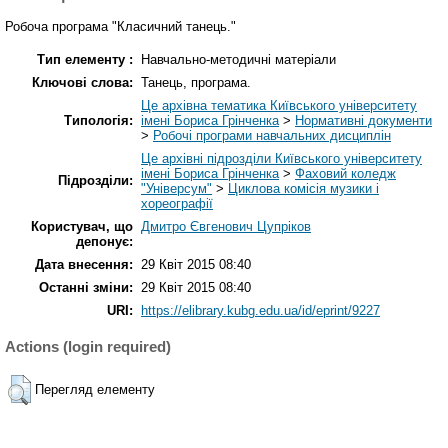
Робоча програма "Класичний танець."
Тип елементу :
Навчально-методичні матеріали
Ключові слова:
Танець, програма.
Це архівна тематика Київського університету
Типологія:
імені Бориса Грінченка
>
Нормативні документи
>
Робочі програми навчальних дисциплін
Це архівні підрозділи Київського університету
імені Бориса Грінченка
>
Фаховий коледж
Підрозділи:
"Універсум"
>
Циклова комісія музики і
хореографії
Користувач, що
Дмитро Євгенович Цупріков
депонує:
Дата внесення:
29 Квіт 2015 08:40
Останні зміни:
29 Квіт 2015 08:40
URI:
https://elibrary.kubg.edu.ua/id/eprint/9227
Actions (login required)
Перегляд елементу