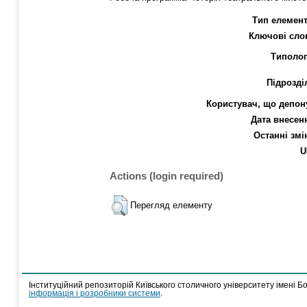
Тип елемент
Ключові сло
Типолог
Підрозді
Користувач, що депон
Дата внесен
Останні змі
U
Actions (login required)
Перегляд елементу
Інституційний репозиторій Київського столичного університету імені Б
інформація і розробники системи
.