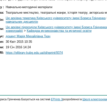
у :
Навчально-методичні матеріали
ва:
Театральне мистецтво, театральні жанри, історія театру, акторська м
Це архівна тематика Київського університету імені Бориса Грінченка
ія:
навчальних дисциплін
Це архівні підрозділи Київського університету імені Бориса Грінченка
ли:
хореографії
>
Кафедра музикознавства та музичної освіти
ує:
доцент Марія Михайлівна Ткач
ня:
30 Квіт 2015 10:35
ни:
19 Січ 2016 14:24
RI:
https://elibrary.kubg.edu.ua/id/eprint/9374
ориса Грінченка Базується на системі
EPrints 3
розробленої в
Школі електроніки