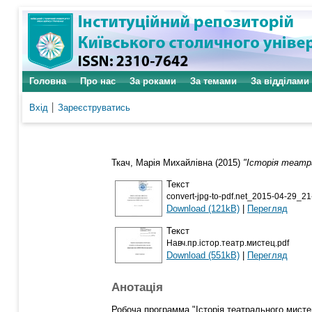
Головна
Про нас
За роками
За темами
За відділами
Вхід
Зареєструватись
Ткач, Марія Михайлівна
(2015)
"Історія теат
Текст
convert-jpg-to-pdf.net_2015-04-29_21
Download (121kB)
|
Перегляд
Текст
Навч.пр.істор.театр.мистец.pdf
Download (551kB)
|
Перегляд
Анотація
Робоча программа "Історія театрального мисте