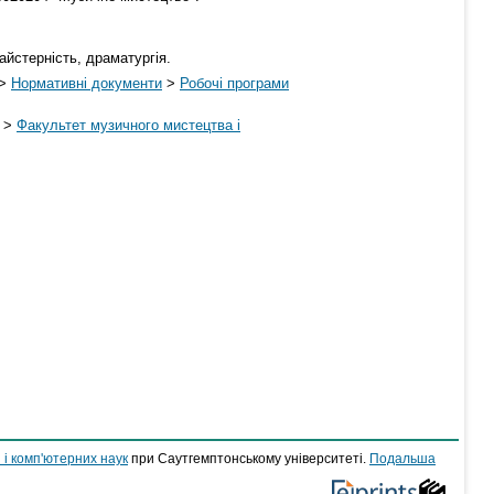
айстерність, драматургія.
>
Нормативні документи
>
Робочі програми
>
Факультет музичного мистецтва і
 і комп'ютерних наук
при Саутгемптонському університеті.
Подальша