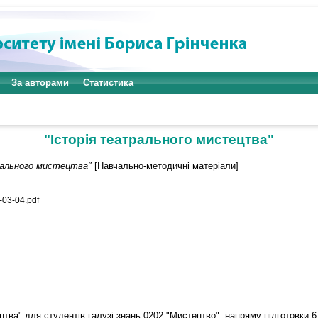
За авторами
Статистика
"Історія театрального мистецтва"
рального мистецтва"
[Навчально-методичні матеріали]
-03-04.pdf
цтва" для студентів галузі знань 0202 "Мистецтво", напряму підготовки 