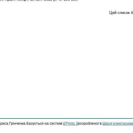
Цей список 
ориса Грінченка Базується на системі
EPrints 3
розробленої в
Школі електроніки