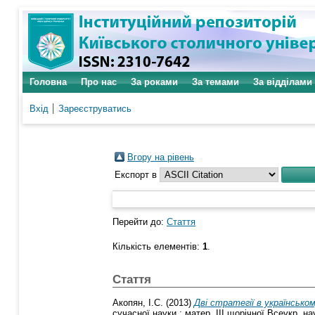
Головна
Про нас
За роками
За темами
За відділами
Вхід
Зареєструватись
Вгору на рівень
Експорт в
Перейти до:
Стаття
Кількість елементів:
1
.
Стаття
Акопян, І.С.
(2013)
Дві стратегії в українсько
сучасної науки : матер. ІІІ щорічної Всеукр. наук