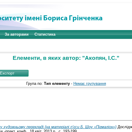
За авторами
Статистика
Елементи, в яких автор: "
Акопян, І.С.
"
Група по:
Тип елементу
-
Немає групування
му художньому перекладі (на матеріалі п’єси Б. Шоу «Пігмаліон»)
Дослідж
.-практ. конф., 18 квіт. 2013 р.. с. 193-199.