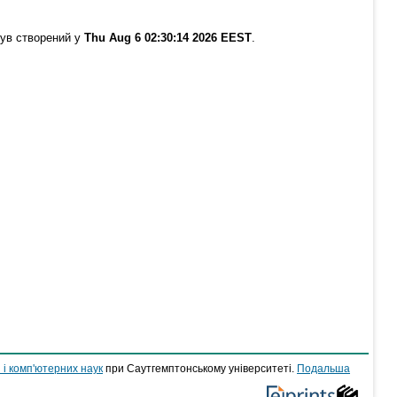
був створений у
Thu Aug 6 02:30:14 2026 EEST
.
 і комп'ютерних наук
при Саутгемптонському університеті.
Подальша