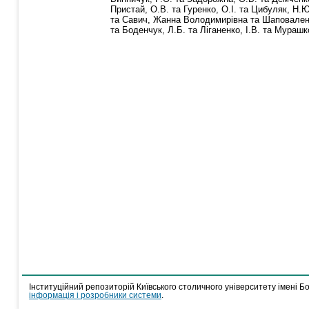
Пристай, О.В.
та
Гуренко, О.І.
та
Цибуляк, Н.Ю
та
Савич, Жанна Володимирівна
та
Шаповален
та
Боденчук, Л.Б.
та
Ліганенко, І.В.
та
Мурашко
Інституційний репозиторій Київського столичного університету імені Б
інформація і розробники системи
.