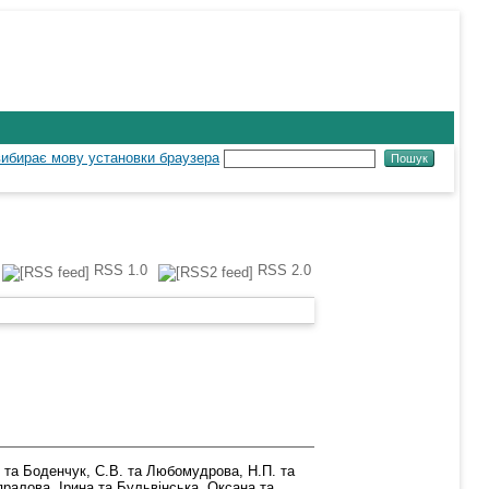
RSS 1.0
RSS 2.0
та
Боденчук, С.В.
та
Любомудрова, Н.П.
та
пралова, Ірина
та
Бульвінська, Оксана
та