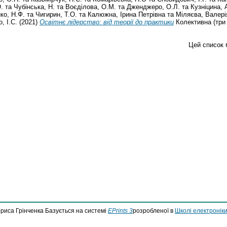
.
та
Чубінська, Н.
та
Воєділова, О.М.
та
Дженджеро, О.Л.
та
Кузніцина, 
ко, Н.Ф.
та
Чигирин, Т.О.
та
Калюжна, Ірина Петрівна
та
Міляєва, Валері
, І.С.
(2021)
Освітнє лідерство: від теорії до практики
Колективна (три і
Цей список 
ориса Грінченка Базується на системі
EPrints 3
розробленої в
Школі електроніки