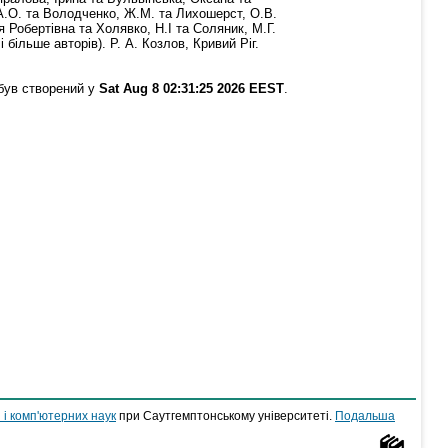
А.О.
та
Володченко, Ж.М.
та
Лихошерст, О.В.
я Робертівна
та
Холявко, Н.І
та
Соляник, М.Г.
 більше авторів). Р. А. Козлов, Кривий Ріг.
був створений у
Sat Aug 8 02:31:25 2026 EEST
.
 і комп'ютерних наук
при Саутгемптонському університеті.
Подальша