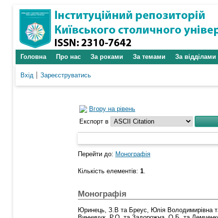
Головна
Про нас
За роками
За темами
За відділами
Вхід
Зареєструватись
Вгору на рівень
Експорт в
Перейти до:
Монографія
Кількість елементів:
1
.
Монографія
Юринець, З.В
та
Бреус, Юлія Володимирівна
т
Винничук, Р.О.
та
Задорожна, О.Б.
та
Демченко