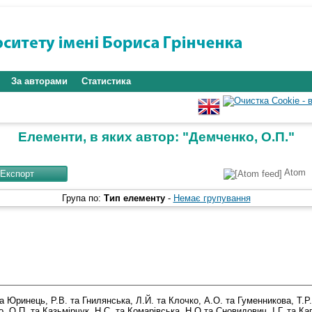
За авторами
Статистика
Елементи, в яких автор: "
Демченко, О.П.
"
Atom
Група по:
Тип елементу
-
Немає групування
а
Юринець, Р.В.
та
Гнилянська, Л.Й.
та
Клочко, А.О.
та
Гуменникова, Т.Р.
, О.П.
та
Казьмірчук, Н.С.
та
Комарівська, Н.О
та
Сновидович, І.Г.
та
Ка