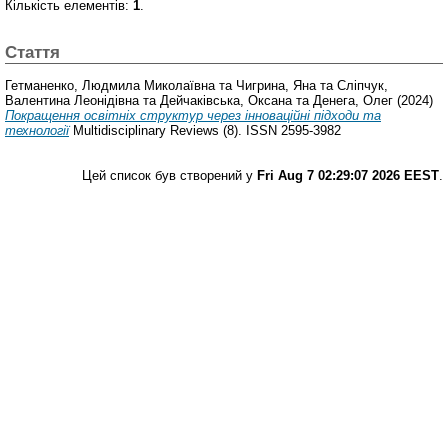
Кількість елементів:
1
.
Стаття
Гетманенко, Людмила Миколаївна
та
Чигрина, Яна
та
Сліпчук,
Валентина Леонідівна
та
Дейчаківська, Оксана
та
Денега, Олег
(2024)
Покращення освітніх структур через інноваційні підходи та
технології
Multidisciplinary Reviews (8). ISSN 2595-3982
Цей список був створений у
Fri Aug 7 02:29:07 2026 EEST
.