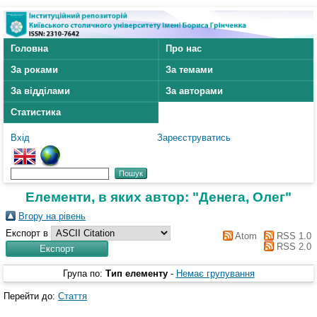
Головна
Про нас
За роками
За темами
За відділами
За авторами
Статистика
Вхід
Зареєструватись
Елементи, в яких автор: "
Денега, Олег
"
Вгору на рівень
Експорт в
Atom
RSS 1.0
RSS 2.0
Група по:
Тип елементу
-
Немає групування
Перейти до:
Стаття