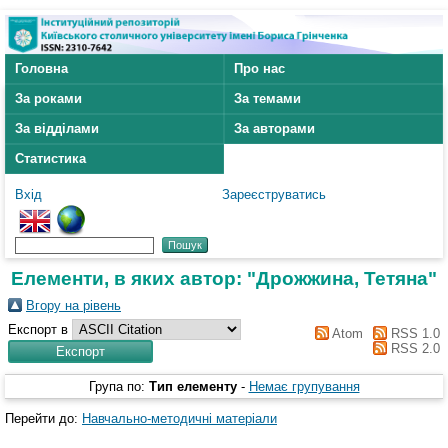
Головна
Про нас
За роками
За темами
За відділами
За авторами
Статистика
Вхід
Зареєструватись
Елементи, в яких автор: "
Дрожжина, Тетяна
"
Вгору на рівень
Експорт в
Atom
RSS 1.0
RSS 2.0
Група по:
Тип елементу
-
Немає групування
Перейти до:
Навчально-методичні матеріали