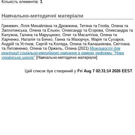
Кількість елементів:
1
.
Навчально-методичні матеріали
Гриневич, Лілія Михайлівна
та
Дрожжина, Тетяна
та
Глоба, Олена
та
Заплотинська, Олена
та
Елькін, Олександр
та
Єгорова, Олександра
та
Калужна, Галина
та
Марущенко, Олег
та
Масалітіна, Олена
та
Харченко, Наталія
та
Бичко, Ганна
та
Мазорчук, Марія
та
Сухарєв,
Андрій
та
Устінов, Сергій
та
Коляда, Олена
та
Калашнікова, Світлана
та
Литовченко, Олена
та
Оржель, Олена
(2021)
Можливості для
реалізації соціально-емоційного навчання в рамках реформи "Нова
українська школа"
[Навчально-методичні матеріали]
Цей список був створений у
Fri Aug 7 02:31:14 2026 EEST
.