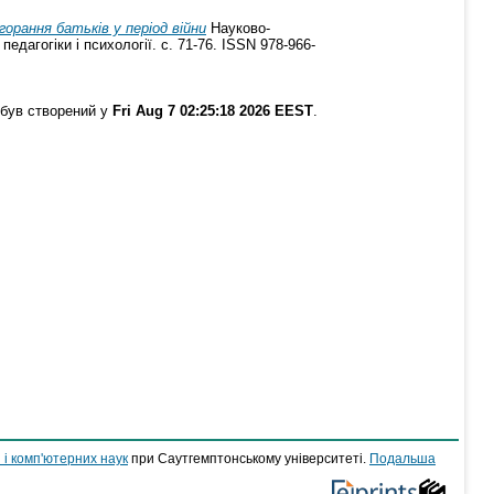
горання батьків у період війни
Науково-
дагогіки і психології. с. 71-76. ISSN 978-966-
 був створений у
Fri Aug 7 02:25:18 2026 EEST
.
 і комп'ютерних наук
при Саутгемптонському університеті.
Подальша