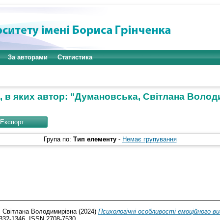
За авторами
Статистика
 в яких автор: "
Думановська, Світлана Волод
Група по:
Тип елементу
-
Немає групування
 Світлана Володимирівна
(2024)
Психологічні особливості емоційного ви
 1332-1346. ISSN 2708-7530