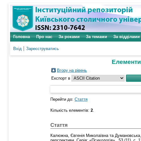
Головна
Про нас
За роками
За темами
За відділами
Вхід
Зареєструватись
Елементи,
Вгору на рівень
Експорт в
Перейти до:
Стаття
Кількість елементів:
2
.
Стаття
Калюжна, Євгенія Миколаївна
та
Думановська,
перспективи. Серія: «Психологія»., 53 (11). с.