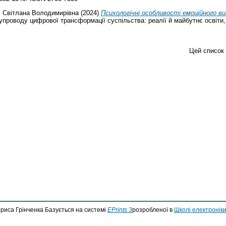
 Світлана Володимирівна
(2024)
Психологічні особливості емоційного ви
проводу цифрової трансформації суспільства: реалії й майбутнє освіти, пе
Цей список
ориса Грінченка Базується на системі
EPrints 3
розробленої в
Школі електроніки