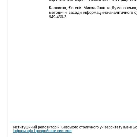
Калюжна, Євгенія Миколаївна
та
Думановська,
методичні засади інформаційно-аналітичного су
949-460-3
Інституційний репозиторій Київського столичного університету імені Б
інформація і розробники системи
.