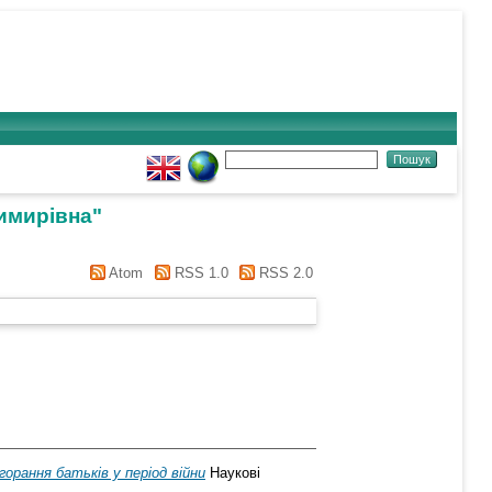
имирівна
"
Atom
RSS 1.0
RSS 2.0
горання батьків у період війни
Наукові