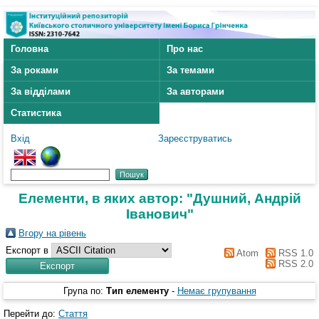
Головна
Про нас
За роками
За темами
За відділами
За авторами
Статистика
Вхід
Зареєструватись
Елементи, в яких автор: "
Душний, Андрій
Іванович
"
Вгору на рівень
Експорт в
Atom
RSS 1.0
RSS 2.0
Група по:
Тип елементу
-
Немає групування
Перейти до:
Стаття