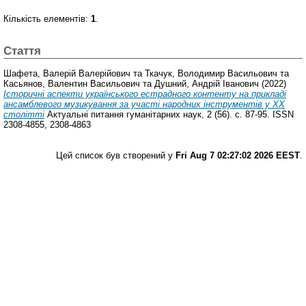
Кількість елементів:
1
.
Стаття
Шафета, Валерій Валерійович
та
Ткачук, Володимир Васильович
та
Касьянов, Валентин Васильович
та
Душний, Андрій Іванович
(2022)
Історичні аспекти українського естрадного контенту на прикладі
ансамблевого музикування за участі народних інструментів у ХХ
столітті
Актуальнi питання гуманiтарних наук, 2 (56). с. 87-95. ISSN
2308-4855, 2308-4863
Цей список був створений у
Fri Aug 7 02:27:02 2026 EEST
.