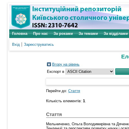
Головна
Про нас
За роками
За темами
За відділами
Вхід
Зареєструватись
Ел
Вгору на рівень
Експорт в
Перейти до:
Стаття
Кількість елементів:
1
.
Стаття
Мельниченко, Ольга Володимирівна
та
Дяченк
Тенденції та перспективи розвитку науки і освіт