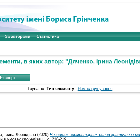
За авторами
Статистика
ементи, в яких автор: "
Дяченко, Ірина Леонідів
Група по:
Тип елементу
-
Немає групування
о, Ірина Леонідівна
(2020)
Розвиток елементарних основ критичного мис
и в умовах глобалізації. с. 216-219.