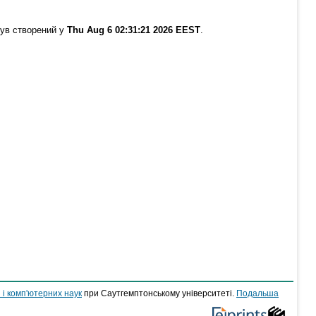
був створений у
Thu Aug 6 02:31:21 2026 EEST
.
 і комп'ютерних наук
при Саутгемптонському університеті.
Подальша