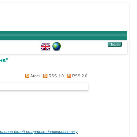
на
"
Atom
RSS 1.0
RSS 2.0
лення дітей старшого дошкільного віку