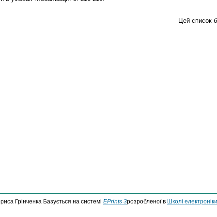
Цей список 
ориса Грінченка Базується на системі
EPrints 3
розробленої в
Школі електроніки