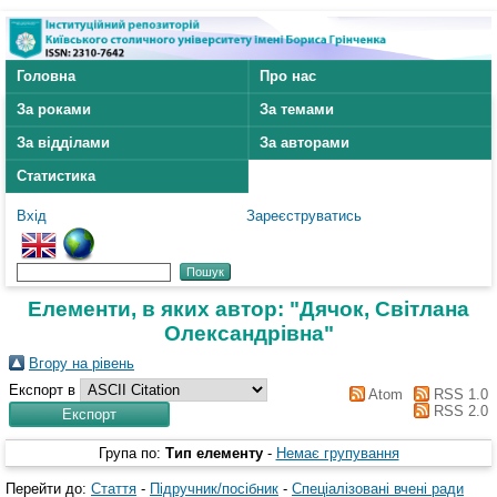
Головна
Про нас
За роками
За темами
За відділами
За авторами
Статистика
Вхід
Зареєструватись
Елементи, в яких автор: "
Дячок, Світлана
Олександрівна
"
Вгору на рівень
Експорт в
Atom
RSS 1.0
RSS 2.0
Група по:
Тип елементу
-
Немає групування
Перейти до:
Стаття
-
Підручник/посібник
-
Спеціалізовані вчені ради