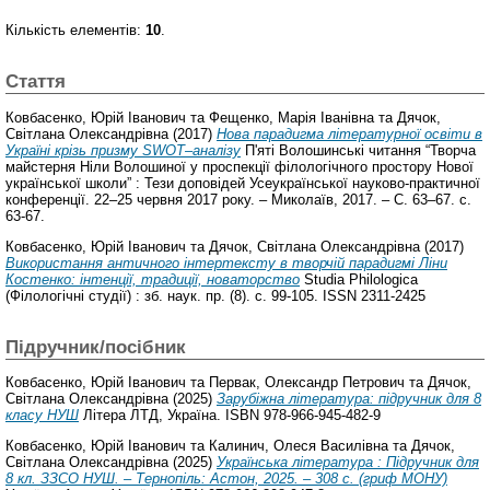
Кількість елементів:
10
.
Стаття
Ковбасенко, Юрій Іванович
та
Фещенко, Марія Іванівна
та
Дячок,
Світлана Олександрівна
(2017)
Нова парадигма літературної освіти в
Україні крізь призму SWOT–аналізу
П'яті Волошинські читання “Творча
майстерня Ніли Волошиної у проспекції філологічного простору Нової
української школи” : Тези доповідей Усеукраїнської науково-практичної
конференції. 22–25 червня 2017 року. – Миколаїв, 2017. – С. 63–67. с.
63-67.
Ковбасенко, Юрій Іванович
та
Дячок, Світлана Олександрівна
(2017)
Використання античного інтеpтексту в творчій парадигмі Ліни
Костенко: інтенції, традиції, новаторство
Studia Philologica
(Філологічні студії) : зб. наук. пр. (8). с. 99-105. ISSN 2311-2425
Підручник/посібник
Ковбасенко, Юрій Іванович
та
Первак, Олександр Петрович
та
Дячок,
Світлана Олександрівна
(2025)
Зарубіжна література: підручник для 8
класу НУШ
Літера ЛТД, Україна. ISBN 978-966-945-482-9
Ковбасенко, Юрій Іванович
та
Калинич, Олеся Василівна
та
Дячок,
Світлана Олександрівна
(2025)
Українська література : Підручник для
8 кл. ЗЗСО НУШ. – Тернопіль: Астон, 2025. – 308 с. (гриф МОНУ)