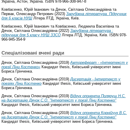
Україна, Астон, Україна. ISBN 978-966-308-947-8
Ковбасенко, Юрій Іванович
та
Дячок, Світлана Олександрівна
та
Первак, Олександр Петрович
(2023)
Зарубіжна література. Підручник
для 6 класів НУШ
Літера ЛТД, Україна, Київ.
Ковбасенко, Юрій Іванович
та
Ковбасенко, Людмила Василівна
та
Дячок, Світлана Олександрівна
(2022)
Зарубіжна література :
підручник для 5 класу НУШ ЗЗСО
Літера ЛТД, Україна, Київ. ISBN 978-
966-945-354-9
Спеціалізовані вчені ради
Дячок, Світлана Олександрівна
(2019)
Автореферат - «Інтертекст у
поезії Ліни Костенко»
Кандидат thesis, Київський університет імені
Бориса Грінченка.
Дячок, Світлана Олександрівна
(2019)
Дисертація - Інтертекст у
поезіях Ліни Костенко
Кандидат thesis, Київський унверситет імені
Бориса Грінченка.
Дячок, Світлана Олександрівна
(2019)
Відгук опонента Поляруш Н.С.
на дисертацію Дячок С.О. "Інтертекст у поезії Ліни Костенко"
Кандидат thesis, Київський унверситет імені Бориса Грінченка.
Дячок, Світлана Олександрівна
(2019)
Відгук опонента Корнійчук В.С.
на дисертацію Дячок С.О. "Інтертекст у поезії Ліни Костенко"
Кандидат thesis, Київський університет імені Бориса Грінченка.