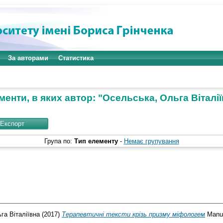
За авторами
Статистика
енти, в яких автор: "
Осельська, Ольга Віталі
Група по:
Тип елементу
-
Немає групування
га Віталіївна
(2017)
Терапевтичні тексти крізь призму міфологем
Manus