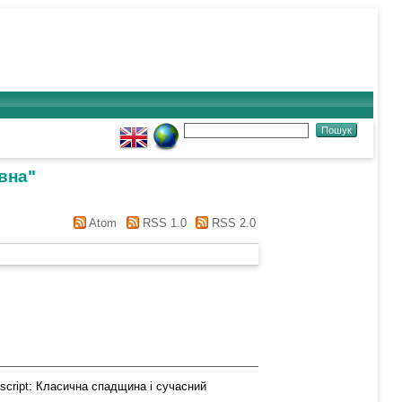
ївна
"
Atom
RSS 1.0
RSS 2.0
cript: Класична спадщина і сучасний