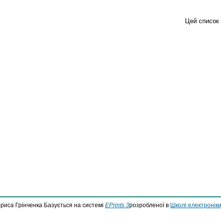
Цей список
ориса Грінченка Базується на системі
EPrints 3
розробленої в
Школі електроніки