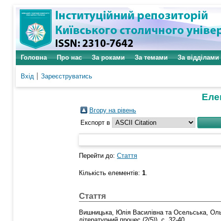
Головна
Про нас
За роками
За темами
За відділами
Вхід
Зареєструватись
Елем
Вгору на рівень
Експорт в
Перейти до:
Стаття
Кількість елементів:
1
.
Стаття
Вишницька, Юлія Василівна
та
Осельська, Оль
літературний процес (2(5)). с. 32-40.