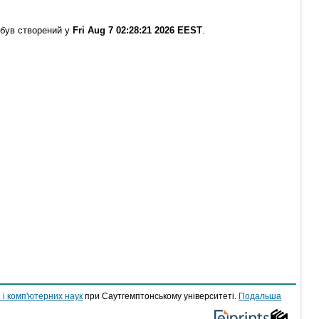
 був створений у
Fri Aug 7 02:28:21 2026 EEST
.
 і комп'ютерних наук
при Саутгемптонському університеті.
Подальша