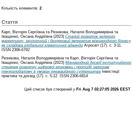
Кількість елементів:
2
.
Стаття
Карп, Вікторія Сергіївна
та
Резнікова, Наталія Володимирівна
та
Іващенко, Оксана Андріївна
(2023)
Сталий розвиток зеленого
маркетингу: екологічний і безпековий імператив міжнародного бізнесу
як складова глобальної кліматичної адженди
Агросвіт (17). с. 3-11.
ISSN 2306-6792
Резнікова, Наталія Володимирівна
та
Карп, Вікторія Сергіївна
та
Іващенко, Оксана Андріївна
(2023)
Міжнародний досвід інституційного
сприяння розвитку цифрової економіки і протидії загрозам
техноглобалізму в умовах інноваційного суперництва
Інвестиції:
практика та досвід (17). с. 5-12. ISSN 2306-6814
Цей список був створений у
Fri Aug 7 02:27:05 2026 EEST
.