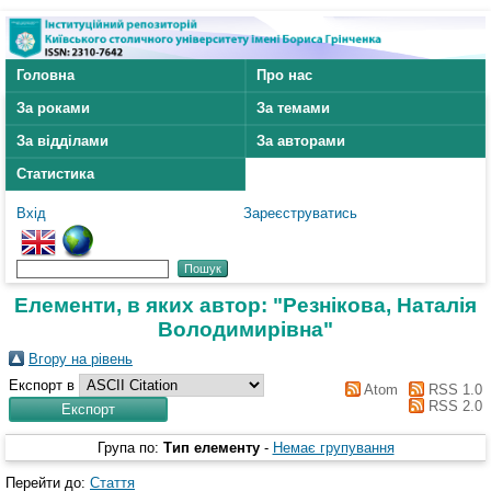
Головна
Про нас
За роками
За темами
За відділами
За авторами
Статистика
Вхід
Зареєструватись
Елементи, в яких автор: "
Резнікова, Наталія
Володимирівна
"
Вгору на рівень
Експорт в
Atom
RSS 1.0
RSS 2.0
Група по:
Тип елементу
-
Немає групування
Перейти до:
Стаття