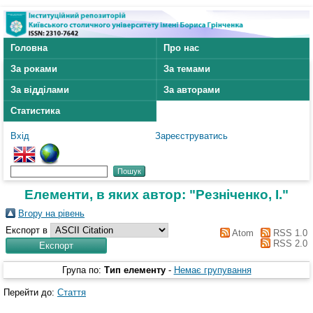
Головна
Про нас
За роками
За темами
За відділами
За авторами
Статистика
Вхід
Зареєструватись
Елементи, в яких автор: "
Резніченко, І.
"
Вгору на рівень
Експорт в
Atom
RSS 1.0
RSS 2.0
Група по:
Тип елементу
-
Немає групування
Перейти до:
Стаття