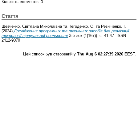
Кількість елементів:
1
.
Стаття
Шевченко, Світлана Миколаївна
та
Негоденко, О.
та
Резніченко, І.
(2024)
Дослідження програмних та технічних засобів для реалізації
технології віртуальної реальності
Зв'язок (1(167)). с. 41-47. ISSN
2412-9070
Цей список був створений у
Thu Aug 6 02:27:39 2026 EEST
.