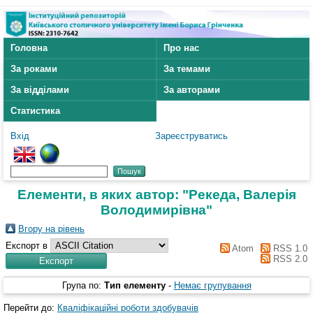
Головна
Про нас
За роками
За темами
За відділами
За авторами
Статистика
Вхід
Зареєструватись
Елементи, в яких автор: "
Рекеда, Валерія
Володимирівна
"
Вгору на рівень
Експорт в
Atom
RSS 1.0
RSS 2.0
Група по:
Тип елементу
-
Немає групування
Перейти до:
Кваліфікаційні роботи здобувачів