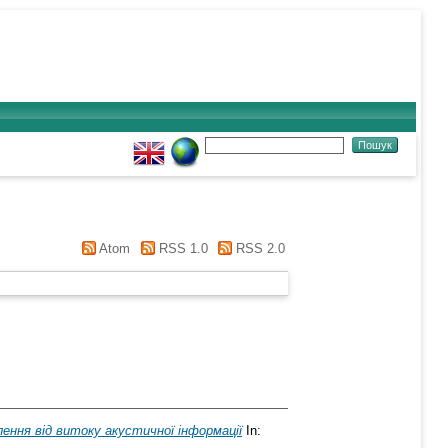
Atom
RSS 1.0
RSS 2.0
ння від витоку акустичної інформації
In: