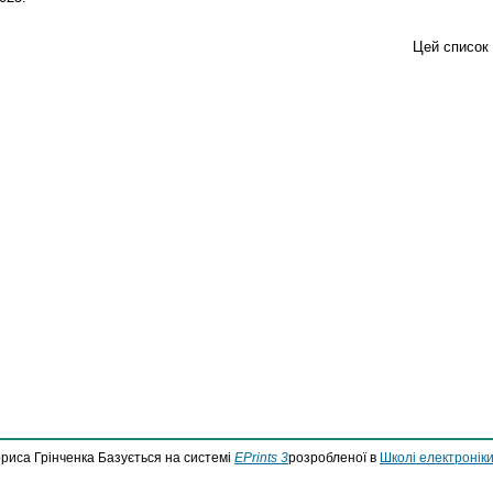
Цей список
ориса Грінченка Базується на системі
EPrints 3
розробленої в
Школі електроніки