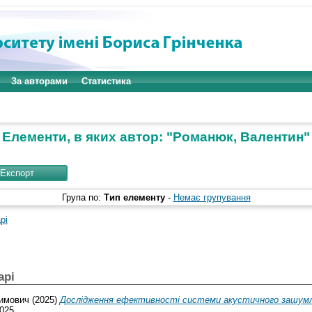
За авторами
Статистика
Елементи, в яких автор: "
Романюк, Валентин
"
Група по:
Тип елементу
-
Немає групування
рі
арі
имович
(2025)
Дослідження ефективності системи акустичного зашумле
025.