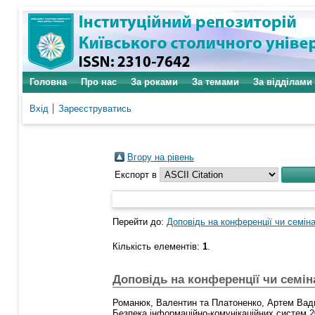
Головна
Про нас
За роками
За темами
За відділами
Вхід
Зареєструватись
Вгору на рівень
Експорт в
Перейти до:
Доповідь на конференції чи семіна
Кількість елементів:
1
.
Доповідь на конференції чи семін
Романюк, Валентин
та
Платоненко, Артем Вад
Безпека інформаційно-комунікаційних систем 2