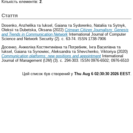
Кількість елементів:
2
.
Стаття
Dosenko, Anzhelika
та
Iuksel, Gaiana
та
Sydorenko, Natalііa
та
Sytnyk,
Oleksii
та
Dubetska, Oksana
(2022)
Crimean Citizen Journalism: Genesis
and Trends in Communication Network
International Journal of Computer
Science and Network Security (2). с. 63-74. ISSN 1738-7906
Досенко, Анжеліка Костянтинівна
та
Погребняк, Інга Василівна
та
Iuksel, Gaiana
та
Synowiec, Aleksandra
та
Shevchenko, Viktoriya
(2020)
Communication platforms: new positions and appointment
International
Journal of Management (IJM) (3). с. 294-303. ISSN 0976-6502; 0976-6510
Цей список був створений у
Thu Aug 6 02:30:30 2026 EEST
.