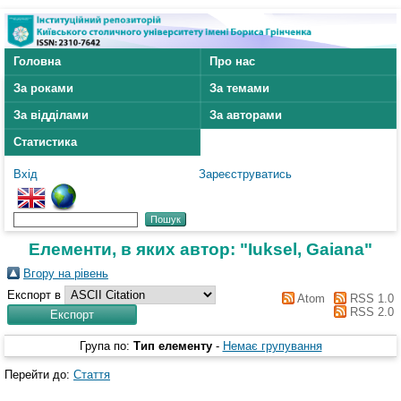
Головна
Про нас
За роками
За темами
За відділами
За авторами
Статистика
Вхід
Зареєструватись
Елементи, в яких автор: "
Iuksel, Gaiana
"
Вгору на рівень
Експорт в
Atom
RSS 1.0
RSS 2.0
Група по:
Тип елементу
-
Немає групування
Перейти до:
Стаття