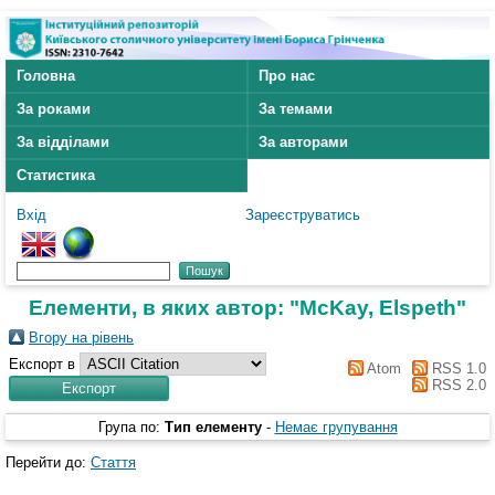
Головна
Про нас
За роками
За темами
За відділами
За авторами
Статистика
Вхід
Зареєструватись
Елементи, в яких автор: "
McKay, Elspeth
"
Вгору на рівень
Експорт в
Atom
RSS 1.0
RSS 2.0
Група по:
Тип елементу
-
Немає групування
Перейти до:
Стаття