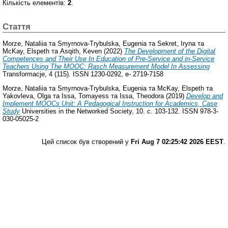
Кількість елементів:
2
.
Стаття
Morze, Nataliia
та
Smyrnova-Trybulska, Eugenia
та
Sekret, Iryna
та
McKay, Elspeth
та
Asqith, Keven
(2022)
The Development of the Digital
Competences and Their Use In Education of Pre-Service and in-Service
Teachers Using The MOOC: Rasch Measurement Model In Assessing
Transformacje, 4 (115). ISSN 1230-0292, e- 2719-7158
Morze, Nataliia
та
Smyrnova-Trybulska, Eugenia
та
McKay, Elspeth
та
Yakovleva, Olga
та
Issa, Tomayess
та
Issa, Theodora
(2019)
Develop and
Implement MOOCs Unit: A Pedagogical Instruction for Academics, Case
Study
Universities in the Networked Society, 10. с. 103-132. ISSN 978-3-
030-05025-2
Цей список був створений у
Fri Aug 7 02:25:42 2026 EEST
.