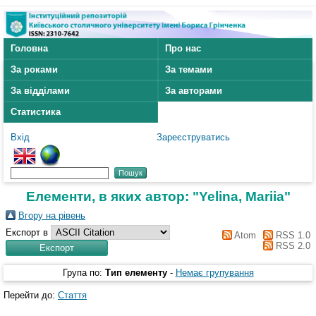
Головна
Про нас
За роками
За темами
За відділами
За авторами
Статистика
Вхід
Зареєструватись
Елементи, в яких автор: "
Yelina, Mariia
"
Вгору на рівень
Експорт в
Atom
RSS 1.0
RSS 2.0
Група по:
Тип елементу
-
Немає групування
Перейти до:
Стаття