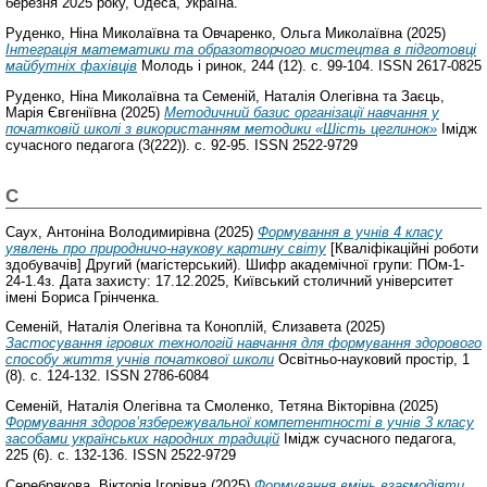
березня 2025 року, Одеса, Україна.
Руденко, Ніна Миколаївна
та
Овчаренко, Ольга Миколаївна
(2025)
Інтеграція математики та образотворчого мистецтва в підготовці
майбутніх фахівців
Молодь і ринок, 244 (12). с. 99-104. ISSN 2617-0825
Руденко, Ніна Миколаївна
та
Семеній, Наталія Олегівна
та
Заєць,
Марія Євгеніївна
(2025)
Методичний базис організації навчання у
початковій школі з використанням методики «Шість цеглинок»
Імідж
сучасного педагога (3(222)). с. 92-95. ISSN 2522-9729
С
Саух, Антоніна Володимирівна
(2025)
Формування в учнів 4 класу
уявлень про природничо-наукову картину світу
[Кваліфікаційні роботи
здобувачів] Другий (магістерський). Шифр академічної групи: ПОм-1-
24-1.4з. Дата захисту: 17.12.2025, Київський столичний університет
імені Бориса Грінченка.
Семеній, Наталія Олегівна
та
Коноплій, Єлизавета
(2025)
Застосування ігрових технологій навчання для формування здорового
способу життя учнів початкової школи
Освітньо-науковий простір, 1
(8). с. 124-132. ISSN 2786-6084
Семеній, Наталія Олегівна
та
Смоленко, Тетяна Вікторівна
(2025)
Формування здоровʼязбережувальної компетентності в учнів 3 класу
засобами українських народних традицій
Імідж сучасного педагога,
225 (6). с. 132-136. ISSN 2522-9729
Серебрякова, Вікторія Ігорівна
(2025)
Формування вмінь взаємодіяти