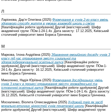
Л
Ларіонова, Дарʼя Олегівна
(2025)
Формування в учнів 2-го класу вмінь
здорового способу життя в умовах взаємодії школи з сім'єю
[Кваліфікаційні роботи здобувачів] Другий (магістерський). Шифр
академічної групи: ПОм-1-24-1.4з. Дата захисту: 17.12.2025, Київський
столичний університет імені Бориса Грінченка.
М
Маркова, Ілона Андріївна
(2025)
Збагачення емоційного досвіду учнів 3
класу під час опрацювання змісту соціальної та
здоровʼязбережувальної освітньої галузі
[Кваліфікаційні роботи
здобувачів] Другий (магістерський). Шифр академічної групи: ПОм-1-
24-1.4з. Дата захисту: 16.12.2025, Київський столичний університет
імені Бориса Грінченка.
Миколенко, Надія Юріївна
(2025)
Формування дослідницьких умінь
учнів 3 класу в процесі опрацювання змісту громадянської та
історичної освітньої галузі
[Кваліфікаційні роботи здобувачів] Другий
(магістерський). Шифр академічної групи: ПОм-1-24-1.4з. Дата захисту:
16.12.2025, Київськтй столичний університет імені Бориса Грінченка.
Москаленко, Віолета Олександрівна
(2025)
Художній твір як засіб
морально-етичних цінностей учнів початкової школи
[Кваліфікаційні
роботи здобувачів] Другий (магістерський). Шифр академічної групи: