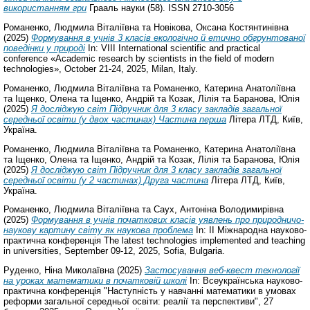
використанням гри
Грааль науки (58). ISSN 2710-3056
Романенко, Людмила Віталіївна
та
Новікова, Оксана Костянтинівна
(2025)
Формування в учнів 3 класів екологічно й етично обгрунтованої
поведінки у природі
In: VIII International scientific and practical
conference «Academic research by scientists in the field of modern
technologies», October 21-24, 2025, Milan, Italy.
Романенко, Людмила Віталіївна
та
Романенко, Катерина Анатоліївна
та
Іщенко, Олена
та
Іщенко, Андрій
та
Козак, Лілія
та
Баранова, Юлія
(2025)
Я досліджую світ Підручник для 3 класу закладів загальної
середньої освіти (у двох частинах) Частина перша
Літера ЛТД, Київ,
Україна.
Романенко, Людмила Віталіївна
та
Романенко, Катерина Анатоліївна
та
Іщенко, Олена
та
Іщенко, Андрій
та
Козак, Лілія
та
Баранова, Юлія
(2025)
Я досліджую світ Підручник для 3 класу закладів загальної
середньої освіти (у 2 частинах) Друга частина
Літера ЛТД, Київ,
Україна.
Романенко, Людмила Віталіївна
та
Саух, Антоніна Володимирівна
(2025)
Формування в учнів початкових класів уявлень про природничо-
наукову картину світу як наукова проблема
In: II Міжнародна науково-
практична конференція The latest technologies implemented and teaching
in universities, September 09-12, 2025, Sofia, Bulgaria.
Руденко, Ніна Миколаївна
(2025)
Застосування веб-квест технології
на уроках математики в початковій школі
In: Всеукраїнська науково-
практична конференція "Наступність у навчанні математики в умовах
реформи загальної середньої освіти: реалії та перспективи", 27