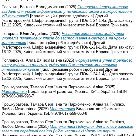
Пасічник, Вікторія Володимирівна
(2025)
Створення інтерактивних
завдань для уроків інформатики у початковій школі з використанням
VR-технологій
[Кваліфікаційні роботи здобувачів] Другий
(магістерський). Шифр академічної групи: ПОм-1-24-1.4з. Дата захисту:
17.12.2025, Київський столичний університет імені Бориса Грінченка.
Погоріла, Юлія Андріївна
(2025)
Розвиток готовності майбутніх
учителів початкових класів до застосування е-ресурсів на уроках
математики
[Кваліфікаційні роботи здобувачів] Другий
(магістерський). Шифр академічної групи: ПОм-1-21-1.4з. Дата захисту:
16.12.2025, Київський столичний університет імені Бориса Грінченка.
Поплавська, Алла Вячеславівна
(2025)
Формування в учнів третього
класу художньо-творчих умінь засобом вивчення мистецьких
інтегрованих курсів
[Кваліфікаційні роботи здобувачів] Другий
(магістерський). Шифр академічної групи: ПОм-1-24-1.4д. Дата захисту:
15.12.2025, Київський столичний університет імені Бориса Грінченка.
Прошкуратова, Тамара Сергіївна
та
Пархоменко, Аліна
(2025)
Математика
Видавництво «Грамота», Україна, Київ, Україна. ISBN
978-966-349-998-7
Прошкуратова, Тамара Сергіївна
та
Пархоменко, Аліна
та
Пиліпко,
Любов Миколаївна
(2025)
Математика
Видавництво «Грамота»,
Україна, Київ, Україна. ISBN 978-617-559-050-8
Прошкуратова, Тамара Сергіївна
та
Пархоменко, Аліна
та
Пиліпко,
Любов Миколаївна
(2025)
Математика Підручник для 3 класу закладів
загальної середньої освіти (у 2-х частинах) Частина перша
Видавництво «Грамота», Україна, Київ, Україна. ISBN 978-617-559-047-8