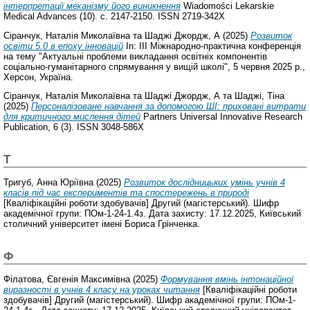
інтерпретації механізму його виникнення
Wiadomości Lekarskie
Medical Advances (10). с. 2147-2150. ISSN 2719-342X
Сіранчук, Наталія Миколаївна
та
Шаджі Джордж, А
(2025)
Розвиток
освіти 5.0 в епоху інновацій
In: IIІ Міжнародно-практична конференція
на тему "Актуальні проблеми викладання освітніх компонентів
соціально-гуманітарного спрямування у вищій школі", 5 червня 2025 р.,
Херсон, Україна.
Сіранчук, Наталія Миколаївна
та
Шаджі Джордж, А
та
Шаджі, Тіна
(2025)
Персоналізоване навчання за допомогою ШІ: приховані витрати
для критичного мислення дітей
Partners Universal Innovative Research
Publication, 6 (3). ISSN 3048-586X
Т
Тригуб, Анна Юріївна
(2025)
Розвиток дослідницьких умінь учнів 4
класів під час експериментів та спостережень в природі
[Кваліфікаційні роботи здобувачів] Другий (магістерський). Шифр
академічної групи: ПОм-1-24-1.4з. Дата захисту: 17.12.2025, Київський
столичний університет імені Бориса Грінченка.
Ф
Філатова, Євгенія Максимівна
(2025)
Формування вмінь інтонаційної
виразності в учнів 4 класу на уроках читання
[Кваліфікаційні роботи
здобувачів] Другий (магістерський). Шифр академічної групи: ПОм-1-