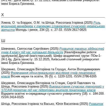
24-1.4з.. Дата захисту: 17.12.2025, Київський столичний університет
імені Бориса Грінченка.
Х
Хижна, О.
та
Бордюк, О.М.
та
Шпіца, Роксолана Ігорівна
(2025)
Роль
музичного менеджера у творчому становленні сучасного українського
артиста
Молодь і ринок, 234 (2). с. 27-33. ISSN 2617-0825
Ш
Шевченко, Святослав Сергійович
(2025)
Розвиток творчих здібностей
учнів 4 класу під час читацької діяльності
[Кваліфікаційні роботи
здобувачів] Другий (магістерський). Шифр академічної групи: ПОм-1-
24-1.4д. Дата захисту: 15.12.2025, Київський столичний університет
імені Бориса Грінченка.
Шкуренко, Олександра Вікторівна
та
Глущук, Антон Володимирович
(2025)
Формування обчислювального мислення учнів початкових
класів
Вісник науки та освіти, 35 (5). с. 1220-1231. ISSN 2786-6165
Шкуренко, Олександра Вікторівна
та
Стецик, Сергій Павлович
та
Шпіца, Роксолана Ігорівна
(2025)
Використання сучасних технологій у
STEAM-проєктах під час підготовки вчителя початкових класів
Відкрите освітнє е-середовище сучасного університету (18). с. 184-200.
ISSN 2414-0325
Шпіца, Роксолана Ігорівна
та
Васько, Юлія Василівна
(2025)
Розвиток