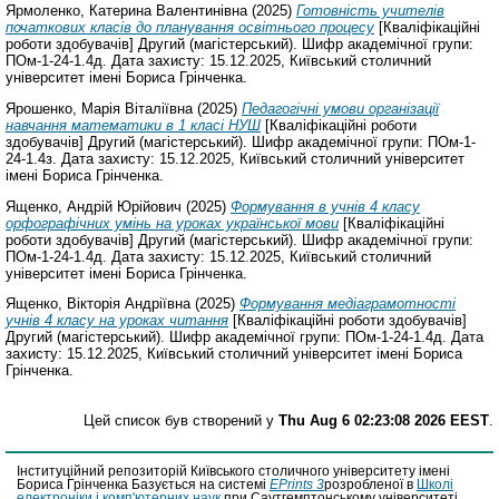
Ярмоленко, Катерина Валентинівна
(2025)
Готовність учителів
початкових класів до планування освітнього процесу
[Кваліфікаційні
роботи здобувачів] Другий (магістерський). Шифр академічної групи:
ПОм-1-24-1.4д. Дата захисту: 15.12.2025, Київський столичний
університет імені Бориса Грінченка.
Ярошенко, Марія Віталіївна
(2025)
Педагогічні умови організації
навчання математики в 1 класі НУШ
[Кваліфікаційні роботи
здобувачів] Другий (магістерський). Шифр академічної групи: ПОм-1-
24-1.4з. Дата захисту: 15.12.2025, Київський столичний університет
імені Бориса Грінченка.
Ященко, Андрій Юрійович
(2025)
Формування в учнів 4 класу
орфографічних умінь на уроках української мови
[Кваліфікаційні
роботи здобувачів] Другий (магістерський). Шифр академічної групи:
ПОм-1-24-1.4д. Дата захисту: 15.12.2025, Київський столичний
університет імені Бориса Грінченка.
Ященко, Вікторія Андріївна
(2025)
Формування медіаграмотності
учнів 4 класу на уроках читання
[Кваліфікаційні роботи здобувачів]
Другий (магістерський). Шифр академічної групи: ПОм-1-24-1.4д. Дата
захисту: 15.12.2025, Київський столичний університет імені Бориса
Грінченка.
Цей список був створений у
Thu Aug 6 02:23:08 2026 EEST
.
Інституційний репозиторій Київського столичного університету імені
Бориса Грінченка Базується на системі
EPrints 3
розробленої в
Школі
електроніки і комп'ютерних наук
при Саутгемптонському університеті.