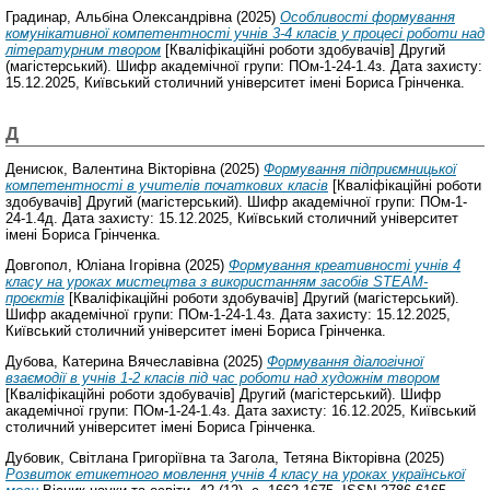
Градинар, Альбіна Олександрівна
(2025)
Особливості формування
комунікативної компетентності учнів 3-4 класів у процесі роботи над
літературним твором
[Кваліфікаційні роботи здобувачів] Другий
(магістерський). Шифр академічної групи: ПОм-1-24-1.4з. Дата захисту:
15.12.2025, Київський столичний університет імені Бориса Грінченка.
Д
Денисюк, Валентина Вікторівна
(2025)
Формування підприємницької
компетентності в учителів початкових класів
[Кваліфікаційні роботи
здобувачів] Другий (магістерський). Шифр академічної групи: ПОм-1-
24-1.4д. Дата захисту: 15.12.2025, Київський столичний університет
імені Бориса Грінченка.
Довгопол, Юліана Ігорівна
(2025)
Формування креативності учнів 4
класу на уроках мистецтва з використанням засобів STEAM-
проєктів
[Кваліфікаційні роботи здобувачів] Другий (магістерський).
Шифр академічної групи: ПОм-1-24-1.4з. Дата захисту: 15.12.2025,
Київський столичний університет імені Бориса Грінченка.
Дубова, Катерина Вячеславівна
(2025)
Формування діалогічної
взаємодії в учнів 1-2 класів під час роботи над художнім твором
[Кваліфікаційні роботи здобувачів] Другий (магістерський). Шифр
академічної групи: ПОм-1-24-1.4з. Дата захисту: 16.12.2025, Київський
столичний університет імені Бориса Грінченка.
Дубовик, Світлана Григоріївна
та
Загола, Тетяна Вікторівна
(2025)
Розвиток етикетного мовлення учнів 4 класу на уроках української