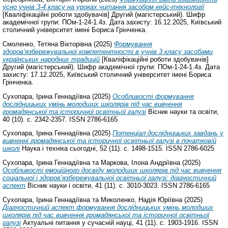
усно учнів 3-4 класу на уроках читання засобом кейс-технології
[Кваліфікаційні роботи здобувачів] Другий (магістерський). Шифр
академічної групи: ПОм-1-24-1.4з. Дата захисту: 16.12.2025, Київський
столичний університет імені Бориса Грінченка.
Смоленко, Тетяна Вікторівна
(2025)
Формування
здоровʼязбережувальної компетентності в учнів 3 класу засобами
українських народних традицій
[Кваліфікаційні роботи здобувачів]
Другий (магістерський). Шифр академічної групи: ПОм-1-24-1.4з. Дата
захисту: 17.12.2025, Київський столичний університет імені Бориса
Грінченка.
Сухопара, Ірина Геннадіївна
(2025)
Особливості формування
дослідницьких умінь молодших школярів під час вивчення
громадянської та історичної освітньої галузі
Вісник науки та освіти,
40 (10). с. 2342-2357. ISSN 2786-6165
Сухопара, Ірина Геннадіївна
(2025)
Потенціал дослідницьких завдань у
вивченні громадянської та історичної освітньої галузі в початковій
школі
Наука і техніка сьогодні, 52 (11). с. 1498-1515. ISSN 2786-6025
Сухопара, Ірина Геннадіївна
та
Маркова, Ілона Андріївна
(2025)
Особливості емоційного досвіду молодших школярів під час вивчення
соціальної і здоровʼязбережувальної освітньої галузі: діагностичний
аспект
Вісник науки і освіти, 41 (11). с. 3010-3023. ISSN 2786-6165
Сухопара, Ірина Геннадіївна
та
Миколенко, Надія Юріївна
(2025)
Діагностичний аспект формування дослідницьких умінь молодших
школярів під час вивчення громадянської та історичної освітньої
галузі
Актуальні питання у сучасній науці, 41 (11). с. 1903-1916. ISSN