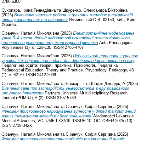
2786-6300
Сухопара, Ірина Геннадіївна
та
Шкуренко, Олександра Вікторівна
(2025)
Виконання курсової роботи з фахових методик у початковій
школі у запитаннях та відповідях
Ямчинський О.В. 03150, Київ, Київ,
Україна.
Сіранчук, Наталія Миколаївна
(2025)
Електротехнічне моделювання
учнів 3–4 класів: досвід лабораторії початкової освіти Київського
столичного університету імені Бориса Грінченка
Acta Paedagogiсa
Volynienses (1). с. 129-135. ISSN 2786-4707
Сіранчук, Наталія Миколаївна
(2025)
Педагогічний потенціал сучасних
українських періодичних видань для дітей молодшого шкільного віку
Педагогічна освіта: теорія і практика. Психологія. Педагогіка
Pedagogical Education: Theory and Practice. Psychology. Pedagogy, 43
(1). с. 62-70. ISSN 2412-2009
Сіранчук, Наталія Миколаївна
та
Баскар, Т
та
Шаджі Джордж, А
(2025)
Вивчення заяв про застарілість університетів в еру розмовного
штучного інтелекту
Partners Universal Multidisciplinary Research
Journal (PUMRJ), 6 (2). ISSN 3107-5789
Сіранчук, Наталія Миколаївна
та
Сіранчук, Софія Сергіївна
(2025)
Феномен прискореного нарощування гучності у дітей та критичний
аналіз тлумачення механізму його виникнення
Wiadomości Lekarskie
Medical Advances, VOLUME LXXVIII, ISSUE 10, OCTOBER 2025 (10).
ISSN 2719-342X
Сіранчук, Наталія Миколаївна
та
Сіранчук, Софія Сергіївна
(2025)
Феномен прискореного зростання обсягів та критичний аналіз