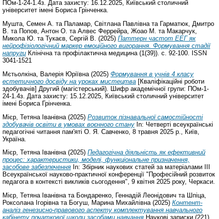
ПОм-1-24-1.4з. Дата захисту: 16.12.2025, Київський столичний
університет імені Бориса Грінченка.
Мушта, Семен А.
та
Паламар, Світлана Павлівна
та
Гарматюк, Дмитро
В.
та
Попов, Антон О.
та
Алвес Феррейра, Жоао М.
та
Макарчук,
Микола Ю.
та
Тукаєв, Сергій В.
(2025)
Паттерн частот ЕЕГ як
нейрофізіологічний маркер емоційного вигорання. Формування стадії
напруги
Клінічна та профілактична медицина (1(39)). с. 92-100. ISSN
3041-1521
Мєтьолкіна, Валерія Юріївна
(2025)
Формування в учнів 4 класу
естетичного досвіду на уроках мистецтва
[Кваліфікаційні роботи
здобувачів] Другий (магістерський). Шифр академічної групи: ПОм-1-
24-1.4з. Дата захисту: 15.12.2025, Київський столичний університет
імені Бориса Грінченка.
Мієр, Тетяна Іванівна
(2025)
Розвиток пізнавальної самостійності
здобувачів освіти в умовах воєнного стану
In: Четверті всеукраїнські
педагогічні читання пам'яті О. Я. Савченко, 8 травня 2025 р., Київ,
Україна.
Мієр, Тетяна Іванівна
(2025)
Педагогічна діяльність як ефективний
процес: характеристики, моделі, функціональне призначення,
засобове забезпечення
In: Збірник наукових статей за матеріалами ІІІ
Всеукраїнської науково-практичної конференції "Професійний розвиток
педагога в контексті викликів сьогодення", 9 квітня 2025 року, Черкаси.
Мієр, Тетяна Іванівна
та
Бондаренко, Геннадій Леонідович
та
Шпіца,
Роксолана Ігорівна
та
Богуш, Марина Михайлівна
(2025)
Контент-
аналіз генезисно-правового аспекту комплектування навчального
кабінету початкової школи засобами навчання
Наукові записки (221).