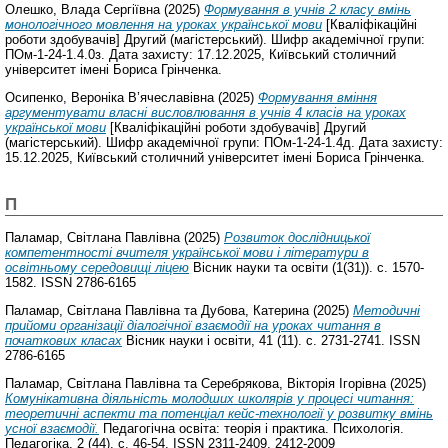
Олешко, Влада Сергіївна
(2025)
Формування в учнів 2 класу вмінь
монологічного мовлення на уроках української мови
[Кваліфікаційні
роботи здобувачів] Другий (магістерський). Шифр академічної групи:
ПОм-1-24-1.4.0з. Дата захисту: 17.12.2025, Київський столичний
університет імені Бориса Грінченка.
Осипенко, Вероніка В’ячеславівна
(2025)
Формування вміння
аргументувати власні висловлювання в учнів 4 класів на уроках
української мови
[Кваліфікаційні роботи здобувачів] Другий
(магістерський). Шифр академічної групи: ПОм-1-24-1.4д. Дата захисту:
15.12.2025, Київський столичний університет імені Бориса Грінченка.
П
Паламар, Світлана Павлівна
(2025)
Розвиток дослідницької
компетентності вчителя української мови і літератури в
освітньому середовищі ліцею
Вісник науки та освіти (1(31)). с. 1570-
1582. ISSN 2786-6165
Паламар, Світлана Павлівна
та
Дубова, Катерина
(2025)
Методичні
прийоми організації діалогічної взаємодії на уроках читання в
початкових класах
Вісник науки і освіти, 41 (11). с. 2731-2741. ISSN
2786-6165
Паламар, Світлана Павлівна
та
Серебрякова, Вікторія Ігорівна
(2025)
Комунікативна діяльність молодших школярів у процесі читання:
теоретичні аспекти та потенціал кейс-технології у розвитку вмінь
усної взаємодії.
Педагогічна освіта: теорія і практика. Психологія.
Педагогіка, 2 (44). с. 46-54. ISSN 2311-2409, 2412-2009