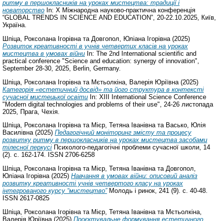
ритму в першокласників на уроках мистецтва: традиції і
новаторство
In: X Міжнародна науково-практична конференція
“GLOBAL TRENDS IN SCIENCE AND EDUCATION”, 20-22.10.2025, Київ,
Україна.
Шпіца, Роксолана Ігорівна
та
Довгопол, Юліана Ігорівна
(2025)
Розвиток креативності в учнів четвертих класів на уроках
мистецтва в умовах війни
In: The 2nd International scientific and
practical conference "Science and education: synergy of innovation",
September 28-30, 2025, Berlin, Germany.
Шпіца, Роксолана Ігорівна
та
Мєтьолкіна, Валерія Юріївна
(2025)
Категорія «естетичний досвід» та його структура в контексті
сучасної мистецької освіти
In: XIII International Science Conference
"Modern digital technologies and problems of their use", 24-26 листопада
2025, Прага, Чехія.
Шпіца, Роксолана Ігорівна
та
Мієр, Тетяна Іванівна
та
Васько, Юлія
Василівна
(2025)
Педагогічний моніторинг змісту та процесу
розвитку ритму в першокласників на уроках мистецтва засобами
тілесної перкусі
Психолого-педагогічні проблеми сучасної школи, 14
(2). с. 162-174. ISSN 2706-6258
Шпіца, Роксолана Ігорівна
та
Мієр, Тетяна Іванівна
та
Довгопол,
Юліана Ігорівна
(2025)
Навчання в умовах війни: описовий аналіз
розвитку креативності учнів четвертого класу на уроках
інтегрованого курсу “мистецтво”
Молодь і ринок, 241 (9). с. 40-48.
ISSN 2617-0825
Шпіца, Роксолана Ігорівна
та
Мієр, Тетяна Іванівна
та
Мєтьолкіна,
Валерія Юріївна
(2025)
Проєктувальне формування естетичного