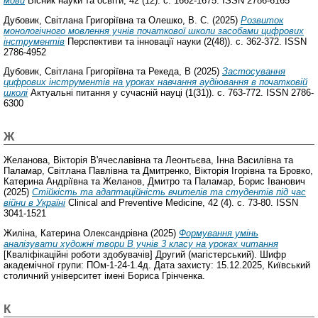
мови
Вісник науки та освіти, 42 (12). с. 1662-1675. ISSN 2786-6165
Дубовик, Світлана Григоріївна
та
Олешко, В. С.
(2025)
Розвиток
монологічного мовлення учнів початкової школи засобами цифрових
інструментів
Перспективи та інновації науки (2(48)). с. 362-372. ISSN
2786-4952
Дубовик, Світлана Григоріївна
та
Рекеда, В
(2025)
Застосування
цифрових інструментів на уроках навчання аудіювання в початковій
школі
Актуальні питання у сучасній науці (1(31)). с. 763-772. ISSN 2786-
6300
Ж
Желанова, Вікторія В'ячеславівна
та
Леонтьєва, Інна Василівна
та
Паламар, Світлана Павлівна
та
Дмитренко, Вікторія Ігорівна
та
Бровко,
Катерина Андріївна
та
Желанов, Дмитро
та
Паламар, Борис Іванович
(2025)
Стійкість та адаптаційність вчителів та студентів під час
війни в Україні
Clinical and Preventive Medicine, 42 (4). с. 73-80. ISSN
3041-1521
Жиліна, Катерина Олександрівна
(2025)
Формування умінь
аналізувати художні твори В учнів 3 класу на уроках читання
[Кваліфікаційні роботи здобувачів] Другий (магістерський). Шифр
академічної групи: ПОм-1-24-1.4д. Дата захисту: 15.12.2025, Київський
столичний університет імені Бориса Грінченка.
К