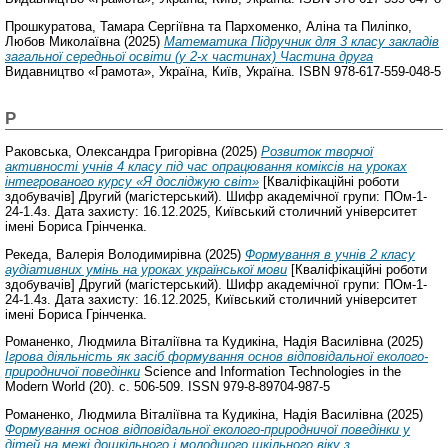
Прошкуратова, Тамара Сергіївна
та
Пархоменко, Аліна
та
Пиліпко,
Любов Миколаївна
(2025)
Математика Підручник для 3 класу закладів
загальної середньої освіти (у 2-х частинах) Частина друга
Видавництво «Грамота», Україна, Київ, Україна. ISBN 978-617-559-048-5
Р
Раковська, Олександра Григорівна
(2025)
Розвиток творчої
активності учнів 4 класу під час опрацювання коміксів на уроках
інтегрованого курсу «Я досліджую світ»
[Кваліфікаційні роботи
здобувачів] Другий (магістерський). Шифр академічної групи: ПОм-1-
24-1.4з. Дата захисту: 16.12.2025, Київський столичний університет
імені Бориса Грінченка.
Рекеда, Валерія Володимирівна
(2025)
Формування в учнів 2 класу
аудіативних умінь на уроках української мови
[Кваліфікаційні роботи
здобувачів] Другий (магістерський). Шифр академічної групи: ПОм-1-
24-1.4з. Дата захисту: 16.12.2025, Київський столичний університет
імені Бориса Грінченка.
Романенко, Людмила Віталіївна
та
Кудикіна, Надія Василівна
(2025)
Ігрова діяльність як засіб формування основ відповідальної еколого-
природничої поведінки
Science and Information Technologies in the
Modern World (20). с. 506-509. ISSN 979-8-89704-987-5
Романенко, Людмила Віталіївна
та
Кудикіна, Надія Василівна
(2025)
Формування основ відповідальної еколого-природничої поведінки у
дітей на межі дошкільного і молодшого шкільного віку з