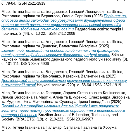
с. 79-84. ISSN 2521-1919
Мієр, Тетяна Іванівна
та
Бондаренко, Геннадій Леонідович
та
Шпіца,
Роксолана Ігорівна
та
Вернигора, Олена Сергіївна
(2025)
Порівняльно-
описовий аналіз законодавчого урегулювання функціонування сфери
освіти як засіб визначення спрямованості педагогічної взаємодії з
батьками здобувачів початкової освіти
Педагогічна освіта: теорія і
практика, 2 (44). с. 13-22. ISSN 2412-2009
Мієр, Тетяна Іванівна
та
Бондаренко, Геннадій Леонідович
та
Шпіца,
Роксолана Ігорівна
та
Денисюк, Валентина Вікторівна
(2025)
Економічний, правовий та особистісний контексти факторного
аналізу реалізації підприємницької діяльності у сфері освіти
Збірник
наукових праць Уманського державного педагогічного університету (3).
с. 101-111. ISSN 2307-4906
Мієр, Тетяна Іванівна
та
Бондаренко, Геннадій Леонідович
та
Шпіца,
Роксолана Ігорівна
та
Ярмоленко, Катерина Валентинівна
(2025)
Дослідницький аналіз законодавчого регулювання освітнього процесу
в початковій школі
Наукові записки (220). с. 58-64. ISSN 2521-1919
Мієр, Тетяна Іванівна
та
Голодюк, Лариса Степанівна
та
Канішевська,
Любов Вікторівна
та
Мартін, Аліна
та
Шкуренко, Олександра Вікторівна
та
Руденко, Ніна Миколаївна
та
Сухопара, Ірина Геннадіївна
(2025)
Погляд на дистанційне навчання для майбутніх і вже працюючих
вчителів через призму просторового сприйняття з використанням
аватара і без нього
Brazilian Journal of Education, Technology and
Society (BRAJETS) (18). с. 210-223. ISSN 2316-9907
Мієр, Тетяна Іванівна
та
Паламар, Світлана Павлівна
та
Хоружа,