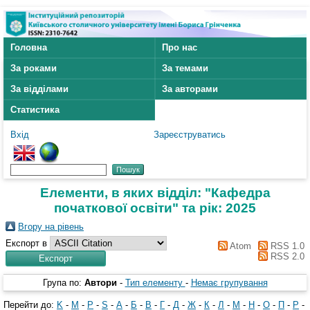
Головна
Про нас
За роками
За темами
За відділами
За авторами
Статистика
Вхід
Зареєструватись
Елементи, в яких відділ: "Кафедра
початкової освіти" та рік: 2025
Вгору на рівень
Експорт в
Atom
RSS 1.0
RSS 2.0
Група по:
Автори
-
Тип елементу
-
Немає групування
Перейти до:
K
-
M
-
P
-
S
-
А
-
Б
-
В
-
Г
-
Д
-
Ж
-
К
-
Л
-
М
-
Н
-
О
-
П
-
Р
-