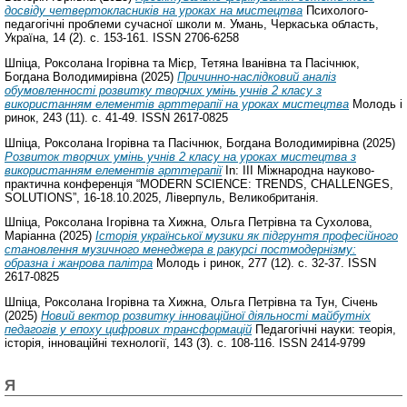
досвіду четвертокласників на уроках на мистецтва
Психолого-
педагогічні проблеми сучасної школи м. Умань, Черкаська область,
Україна, 14 (2). с. 153-161. ISSN 2706-6258
Шпіца, Роксолана Ігорівна
та
Мієр, Тетяна Іванівна
та
Пасічнюк,
Богдана Володимирівна
(2025)
Причинно-наслідковий аналіз
обумовленності розвитку творчих умінь учнів 2 класу з
використанням елементів арттерапії на уроках мистецтва
Молодь і
ринок, 243 (11). с. 41-49. ISSN 2617-0825
Шпіца, Роксолана Ігорівна
та
Пасічнюк, Богдана Володимирівна
(2025)
Розвиток творчих умінь учнів 2 класу на уроках мистецтва з
використанням елементів арттерапії
In: III Міжнародна науково-
практична конференція “MODERN SCIENCE: TRENDS, CHALLENGES,
SOLUTIONS”, 16-18.10.2025, Ліверпуль, Великобританія.
Шпіца, Роксолана Ігорівна
та
Хижна, Ольга Петрівна
та
Сухолова,
Маріанна
(2025)
Історія української музики як підгрунтя професійного
становлення музичного менеджера в ракурсі постмодернізму:
образна і жанрова палітра
Молодь і ринок, 277 (12). с. 32-37. ISSN
2617-0825
Шпіца, Роксолана Ігорівна
та
Хижна, Ольга Петрівна
та
Тун, Січень
(2025)
Новий вектор розвитку інноваційної діяльності майбутніх
педагогів у епоху цифрових трансформацій
Педагогічні науки: теорія,
історія, інноваційні технології, 143 (3). с. 108-116. ISSN 2414-9799
Я