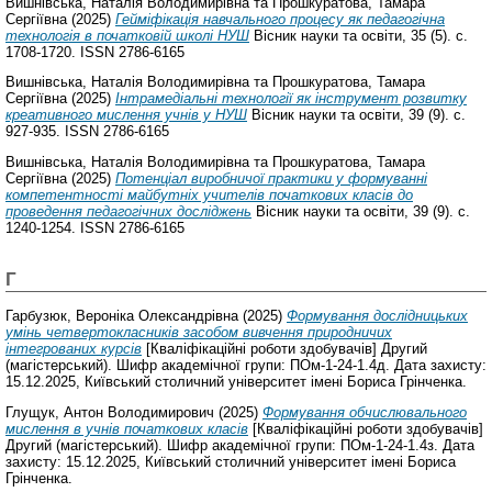
Вишнівська, Наталія Володимирівна
та
Прошкуратова, Тамара
Сергіївна
(2025)
Гейміфікація навчального процесу як педагогічна
технологія в початковій школі НУШ
Вісник науки та освіти, 35 (5). с.
1708-1720. ISSN 2786-6165
Вишнівська, Наталія Володимирівна
та
Прошкуратова, Тамара
Сергіївна
(2025)
Інтрамедіальні технології як інструмент розвитку
креативного мислення учнів у НУШ
Вісник науки та освіти, 39 (9). с.
927-935. ISSN 2786-6165
Вишнівська, Наталія Володимирівна
та
Прошкуратова, Тамара
Сергіївна
(2025)
Потенціал виробничої практики у формуванні
компетентності майбутніх учителів початкових класів до
проведення педагогічних досліджень
Вісник науки та освіти, 39 (9). с.
1240-1254. ISSN 2786-6165
Г
Гарбузюк, Вероніка Олександрівна
(2025)
Формування дослідницьких
умінь четвертокласників засобом вивчення природничих
інтегрованих курсів
[Кваліфікаційні роботи здобувачів] Другий
(магістерський). Шифр академічної групи: ПОм-1-24-1.4д. Дата захисту:
15.12.2025, Київський столичний університет імені Бориса Грінченка.
Глущук, Антон Володимирович
(2025)
Формування обчислювального
мислення в учнів початкових класів
[Кваліфікаційні роботи здобувачів]
Другий (магістерський). Шифр академічної групи: ПОм-1-24-1.4з. Дата
захисту: 15.12.2025, Київський столичний університет імені Бориса
Грінченка.