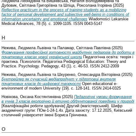
Людмила Леонідівна
та
Вишнівська, Наталія Володимирівна
та
Дубовик, Світлана Григоріївна
та
Шпіца, Роксолана Ігорівна
(2025)
Reflective practicum in the process of training students as a mobilizing
factor of personal development and subjective well-being in conditions of
information uncertainty and emotional challenges
Wiadomości Lekarskie
Medical Advances, 78 (5). с. 1099-1105. ISSN 0043-5147
Н
Нежива, Людмила Львівна
та
Паламар, Світлана Павлівна
(2025)
Формування професійної готовності майбутніх педагогів до роботи в
початкових класах нової української школи
Педагогічна освіта: теорія і
практика. Психологія. Педагогіка Pedagogical Education: Theory and
Practice. Psychology. Pedagogy, 43 (1). с. 46-53. ISSN 2412-2009
Нежива, Людмила Львівна
та
Шкуренко, Олександра Вікторівна
(2025)
Буктрейлер як сучасний медіапродукт у підготовці вчителя
початкових класів до цифрової творчості
Open educational e-
environment of modern University (19). с. 128-141. ISSN 2414-0325
Новікова, Оксана Костянтинівна
(2025)
Педагогічні умови формування
в учнів 3 класів екологічно й етично обґрунтованої поведінки у природі
[Кваліфікаційні роботи здобувачів] Другий (магістерський). Шифр
академічної групи: ПОм-1-24-1.4з. Дата захисту: 17.12.2025, Київський
столичний університет імені Бориса Грінченка.
О