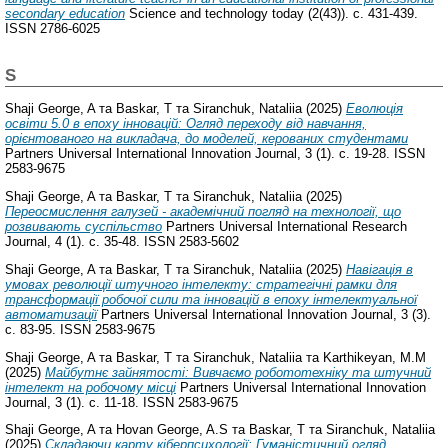
secondary education
Science and technology today (2(43)). с. 431-439.
ISSN 2786-6025
S
Shaji George, A
та
Baskar, T
та
Siranchuk, Nataliia
(2025)
Еволюція
освіти 5.0 в епоху інновацій: Огляд переходу від навчання,
орієнтованого на викладача, до моделей, керованих студентами
Partners Universal International Innovation Journal, 3 (1). с. 19-28. ISSN
2583-9675
Shaji George, A
та
Baskar, T
та
Siranchuk, Nataliia
(2025)
Переосмислення галузей - академічний погляд на технології, що
розвивають суспільство
Partners Universal International Research
Journal, 4 (1). с. 35-48. ISSN 2583-5602
Shaji George, A
та
Baskar, T
та
Siranchuk, Nataliia
(2025)
Навігація в
умовах революції штучного інтелекту: стратегічні рамки для
трансформації робочої сили та інновацій в епоху інтелектуальної
автоматизації
Partners Universal International Innovation Journal, 3 (3).
с. 83-95. ISSN 2583-9675
Shaji George, A
та
Baskar, T
та
Siranchuk, Nataliia
та
Karthikeyan, M.M
(2025)
Майбутнє зайнятості: Вивчаємо робототехніку та штучний
інтелект на робочому місці
Partners Universal International Innovation
Journal, 3 (1). с. 11-18. ISSN 2583-9675
Shaji George, A
та
Hovan George, A.S
та
Baskar, T
та
Siranchuk, Nataliia
(2025)
Складаючи карту кіберпсихології: Гуманістичний огляд