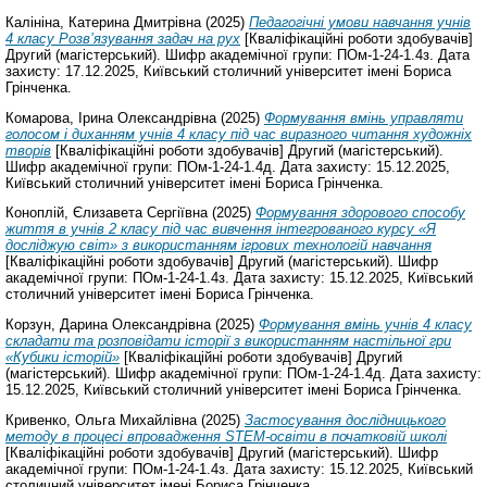
Калініна, Катерина Дмитрівна
(2025)
Педагогічні умови навчання учнів
4 класу Розв’язування задач на рух
[Кваліфікаційні роботи здобувачів]
Другий (магістерський). Шифр академічної групи: ПОм-1-24-1.4з. Дата
захисту: 17.12.2025, Київський столичний університет імені Бориса
Грінченка.
Комарова, Ірина Олександрівна
(2025)
Формування вмінь управляти
голосом і диханням учнів 4 класу під час виразного читання художніх
творів
[Кваліфікаційні роботи здобувачів] Другий (магістерський).
Шифр академічної групи: ПОм-1-24-1.4д. Дата захисту: 15.12.2025,
Київський столичний університет імені Бориса Грінченка.
Коноплій, Єлизавета Сергіївна
(2025)
Формування здорового способу
життя в учнів 2 класу під час вивчення інтегрованого курсу «Я
досліджую світ» з використанням ігрових технологій навчання
[Кваліфікаційні роботи здобувачів] Другий (магістерський). Шифр
академічної групи: ПОм-1-24-1.4з. Дата захисту: 15.12.2025, Київський
столичний університет імені Бориса Грінченка.
Корзун, Дарина Олександрівна
(2025)
Формування вмінь учнів 4 класу
складати та розповідати історії з використанням настільної гри
«Кубики історій»
[Кваліфікаційні роботи здобувачів] Другий
(магістерський). Шифр академічної групи: ПОм-1-24-1.4д. Дата захисту:
15.12.2025, Київський столичний університет імені Бориса Грінченка.
Кривенко, Ольга Михайлівна
(2025)
Застосування дослідницького
методу в процесі впровадження STEM-освіти в початковій школі
[Кваліфікаційні роботи здобувачів] Другий (магістерський). Шифр
академічної групи: ПОм-1-24-1.4з. Дата захисту: 15.12.2025, Київський
столичний університет імені Бориса Грінченка.