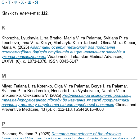
С
-
Т
-
Ф
-
Х
-
Ш
-
Я
Кількість елементів:
112
.
K
Khoruzha, Lyudmyla L.
та
Bratko, Mariia V.
та
Palamar, Svitlana P.
та
Leontieva, Inna V.
та
Kozyr, Marharyta K.
та
Tadeush, Olena M.
та
Klepar,
Maria V.
(2025)
Адаптивні освітні технології для подолання
психоемоційних бар'єрів студентів вищих навчальних закладів в
умовах невизначеності
Wiadomości Lekarskie Medical Advances,
LXXVII (6). с. 1071-1078. ISSN 0043-5147
M
Miyer, Tetiana I.
та
Kotenko, Olga V.
та
Palamar, Borys І.
та
Palamar,
Svitlana P.
та
Bondarenko, Hennadii L.
та
Vyshnivska, Nataliia V.
та
Shkurenko, Oleksandra V.
(2025)
Рефлексивний компонент реалізації
травма-інформованого підходу до навчання як засіб профілактики
розвитку втоми у студентів під час виробничої практики
Clinical and
Preventive Medicine, 43 (5). с. 112-118. ISSN 2616-4868
P
Palamar, Svitlana P.
(2025)
Research competence of the ukrainian
language and literature teacher in an educational institution of professional