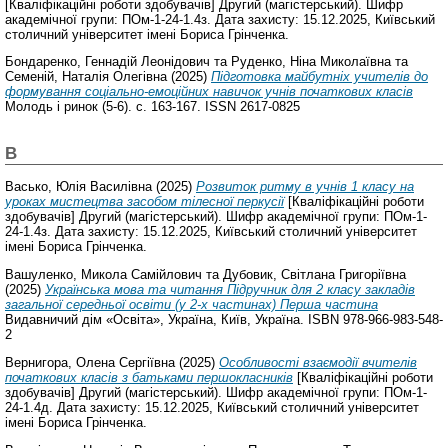
[Кваліфікаційні роботи здобувачів] Другий (магістерський). Шифр
академічної групи: ПОм-1-24-1.4з. Дата захисту: 15.12.2025, Київський
столичний університет імені Бориса Грінченка.
Бондаренко, Геннадій Леонідович
та
Руденко, Ніна Миколаївна
та
Семеній, Наталія Олегівна
(2025)
Підготовка майбутніх учителів до
формування соціально-емоційних навичок учнів початкових класів
Молодь і ринок (5-6). с. 163-167. ISSN 2617-0825
В
Васько, Юлія Василівна
(2025)
Розвиток ритму в учнів 1 класу на
уроках мистецтва засобом тілесної перкусії
[Кваліфікаційні роботи
здобувачів] Другий (магістерський). Шифр академічної групи: ПОм-1-
24-1.4з. Дата захисту: 15.12.2025, Київський столичний університет
імені Бориса Грінченка.
Вашуленко, Микола Самійлович
та
Дубовик, Світлана Григоріївна
(2025)
Українська мова та читання Підручник для 2 класу закладів
загальної середньої освіти (у 2-х частинах) Перша частина
Видавничий дiм «Освiта», Україна, Київ, Україна. ISBN 978-966-983-548-
2
Вернигора, Олена Сергіївна
(2025)
Особливості взаємодії вчителів
початкових класів з батьками першокласників
[Кваліфікаційні роботи
здобувачів] Другий (магістерський). Шифр академічної групи: ПОм-1-
24-1.4д. Дата захисту: 15.12.2025, Київський столичний університет
імені Бориса Грінченка.