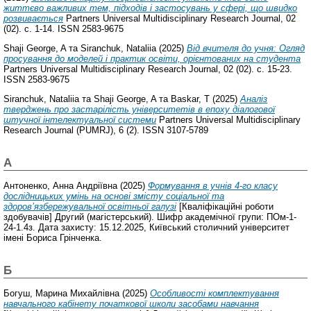
життєво важливих тем, підходів і застосувань у сфері, що швидко
розвивається
Partners Universal Multidisciplinary Research Journal, 02
(02). с. 1-14. ISSN 2583-9675
Shaji George, A
та
Siranchuk, Nataliia
(2025)
Від вчителя до учня: Огляд
просування до моделей і практик освіти, орієнтованих на студента
Partners Universal Multidisciplinary Research Journal, 02 (02). с. 15-23.
ISSN 2583-9675
Siranchuk, Nataliia
та
Shaji George, A
та
Baskar, T
(2025)
Аналіз
тверджень про застарілість університетів в епоху діалогової
штучної інтелектуальної системи
Partners Universal Multidisciplinary
Research Journal (PUMRJ), 6 (2). ISSN 3107-5789
А
Антоненко, Анна Андріївна
(2025)
Формування в учнів 4-го класу
дослідницьких умінь на основі змісту соціальної та
здоров’язбережувальної освітньої галузі
[Кваліфікаційні роботи
здобувачів] Другий (магістерський). Шифр академічної групи: ПОм-1-
24-1.4з. Дата захисту: 15.12.2025, Київський столичний університет
імені Бориса Грінченка.
Б
Богуш, Марина Михайлівна
(2025)
Особливості комплектування
навчального кабінету початкової школи засобами навчання