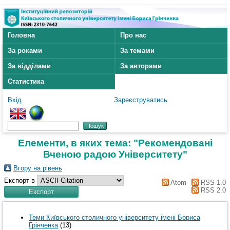
Головна
Про нас
За роками
За темами
За відділами
За авторами
Статистика
Вхід
Зареєструватись
Елементи, в яких тема: "Рекомендовані
Вченою радою Університету"
Вгору на рівень
Експорт в
Atom
RSS 1.0
RSS 2.0
Теми Київського столичного університету імені Бориса
Грінченка
(13)