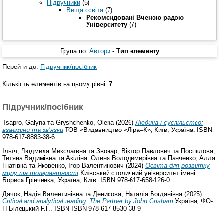
Підручники
(5)
Вища освіта
(7)
Рекомендовані Вченою радою
Університету
(7)
Група по:
Автори
-
Тип елементу
Перейти до:
Підручник/посібник
Кількість елементів на цьому рівні:
7
.
Підручник/посібник
Tsapro, Galyna
та
Gryshchenko, Olena
(2026)
Людина і суспільство:
взаємини та зв’язки
ТОВ «Видавництво «Ліра–К», Київ, Україна. ISBN
978-617-8883-38-6
Ільїч, Людмила Миколаївна
та
Звонар, Віктор Павлович
та
Поспєлова,
Тетяна Вадимівна
та
Акіліна, Олена Володимирівна
та
Панченко, Алла
Гнатівна
та
Яковенко, Ігор Валентинович
(2024)
Освіта для розвитку
миру та толерантності
Київський столичний університет імені
Бориса Грінченка, Україна, Київ. ISBN 978-617-658-126-0
Дячок, Надія Валентинівна
та
Денисова, Наталія Богданівна
(2025)
Critical and analytical reading: The Partner by John Grisham
Україна, ФО-
П Білецький Р.Г.. ISBN ISBN 978-617-8530-38-9