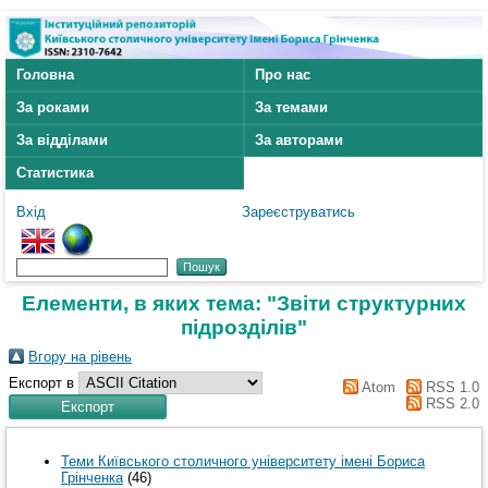
Головна
Про нас
За роками
За темами
За відділами
За авторами
Статистика
Вхід
Зареєструватись
Елементи, в яких тема: "Звіти структурних
підрозділів"
Вгору на рівень
Експорт в
Atom
RSS 1.0
RSS 2.0
Теми Київського столичного університету імені Бориса
Грінченка
(46)