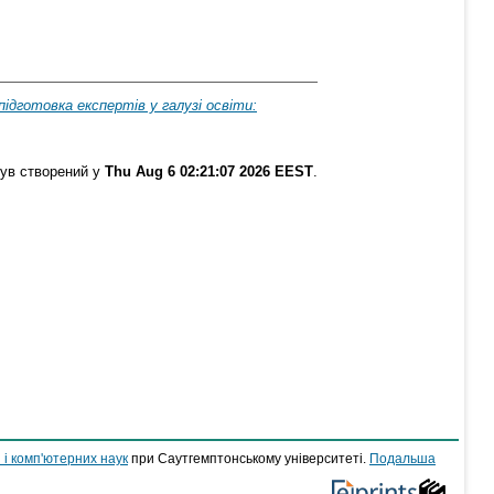
ідготовка експертів у галузі освіти:
був створений у
Thu Aug 6 02:21:07 2026 EEST
.
 і комп'ютерних наук
при Саутгемптонському університеті.
Подальша