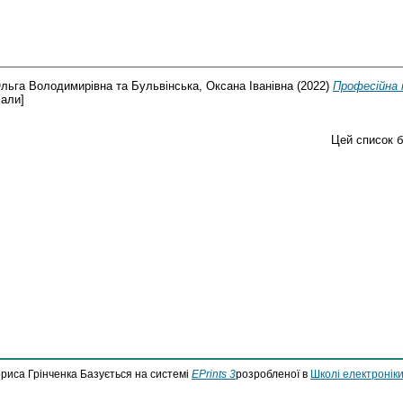
льга Володимирівна
та
Бульвінська, Оксана Іванівна
(2022)
Професійна п
іали]
Цей список 
ориса Грінченка Базується на системі
EPrints 3
розробленої в
Школі електроніки