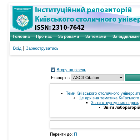
Головна
Про нас
За роками
За темами
За відділами
Вхід
Зареєструватись
Вгору на рівень
Експорт в
Теми Київського столичного університе
Це архівна тематика Київського 
Звіти структурних підрозд
Звіти лабораторі
Перейти до:
П