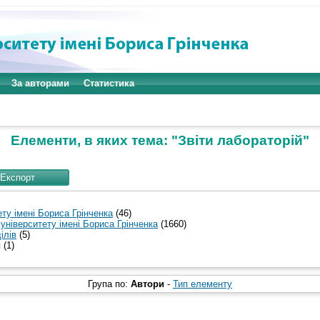
За авторами
Статистика
Елементи, в яких тема: "Звіти лабораторій"
ту імені Бориса Грінченка
(46)
університету імені Бориса Грінченка
(1660)
ілів
(5)
й
(1)
Група по:
Автори
-
Тип елементу