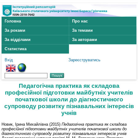
Головна
Про нас
За роками
За темами
За відділами
За авторами
Статистика
Вхід
Зареєструватись
Педагогічна практика як складова
професійної підготовки майбутніх учителів
початкової школи до діагностичного
супроводу розвитку пізнавальних інтересів
учнів
Новик, Ірина Михайлівна
(2015)
Педагогічна практика як складова
професійної підготовки майбутніх учителів початкової школи до
діагностичного супроводу розвитку пізнавальних інтересів учнів