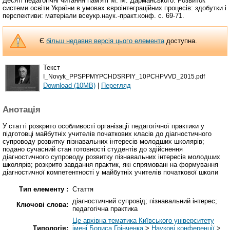
Десяті педагогічні читання пам'яті М. М. Дарманського: Розвиток
системи освіти України в умовах євроінтеграційних процесів: здобутки і
перспективи: матеріали всеукр.наук.-практ.конф. с. 69-71.
Є
більш недавня версія цього елемента
доступна.
Текст
I_Novyk_PPSPPMYPCHDSRPIY_10PCHPVVD_2015.pdf
Download (10MB)
|
Перегляд
Анотація
У статті розкрито особливості організації педагогічної практики у
підготовці майбутніх учителів початкових класів до діагностичного
супроводу розвитку пізнавальних інтересів молодших школярів;
подано сучасний стан готовності студентів до здійснення
діагностичного супроводу розвитку пізнавальних інтересів молодших
школярів; розкрито завдання практик, які спрямовані на формування
діагностичної компетентності у майбутніх учителів початкової школи
Тип елементу :
Стаття
діагностичний супровід; пізнавальний інтерес;
Ключові слова:
педагогічна практика
Це архівна тематика Київського університету
Типологія:
імені Бориса Грінченка
>
Наукові конференції
>