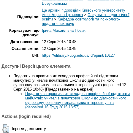
Всеукраїнські
Це архівні підрозділи Київського університету
імені Бориса Грінченка
>
Факультет педагогічної
Підрозділи:
освіти
>
Кафедра освітології та психолого-
педагогічних наук
Користувач, що
Ірина Михайлівна Новик
депонує:
Дата внесення:
12 Серп 2015 10:48
Останні зміни:
12 Серп 2015 10:48
URI:
https://elibrary.kubg.edu.ua/id/eprint/10127
Доступні Версії цього елемента
Педагогічна практика як складова професійної підготовки
майбутніх учителів початкової школи до діагностичного
супроводу розвитку пізнавальних інтересів учнів (deposited 12
Серп 2015 10:48)
[Представлено на екрані]
Педагогічна практика як складова професійної підготовки
майбутніх учителів початкової школи до діагностичного
супроводу розвитку пізнавальних інтересів учнів
(deposited 16 Груд 2015 13:57)
Actions (login required)
Перегляд елементу