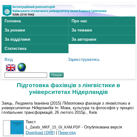
Головна
Про нас
За роками
За темами
За відділами
За авторами
Статистика
Вхід
Зареєструватись
Підготовка фахівців з лінгвістики в
університетах Нідерландів
Заяць, Людмила Іванівна
(2015)
Підготовка фахівців з лінгвістики в
університетах Нідерландів
In: Мова, культура та філософія у процесі
глобальних трансформацій, 26 лютого 2015р., Київ.
Текст
- Опублікована версія
L_Zaiats_MKF_15_GI_KAM.PDF
Download (1MB)
|
Перегляд