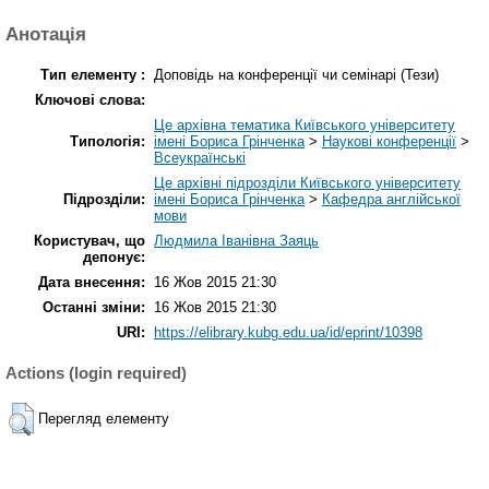
Анотація
Тип елементу :
Доповідь на конференції чи семінарі (Тези)
Ключові слова:
Це архівна тематика Київського університету
Типологія:
імені Бориса Грінченка
>
Наукові конференції
>
Всеукраїнські
Це архівні підрозділи Київського університету
Підрозділи:
імені Бориса Грінченка
>
Кафедра англійської
мови
Користувач, що
Людмила Іванівна Заяць
депонує:
Дата внесення:
16 Жов 2015 21:30
Останні зміни:
16 Жов 2015 21:30
URI:
https://elibrary.kubg.edu.ua/id/eprint/10398
Actions (login required)
Перегляд елементу