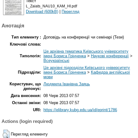
Текст
L_Zaiats_NAU10_KAM_HI.pdf
Download (600kB)
|
Перегляд
Анотація
Тип елементу :
Доповідь на конференції чи семінарі (Тези)
Ключові слова:
Це архівна тематика Київського університету
Типологія:
імені Бориса Грінченка
>
Наукові конференції
>
Всеукраїнські
Це архівні підрозділи Київського університету
Підрозділи:
імені Бориса Грінченка
>
Кафедра англійської
мови
Користувач, що
Людмила Іванівна Заяць
депонує:
Дата внесення:
08 Черв 2013 07:57
Останні зміни:
08 Черв 2013 07:57
URI:
https://elibrary.kubg.edu.ua/id/eprint/1786
Actions (login required)
Перегляд елементу