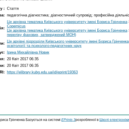
у :
Стаття
ва:
педагогічна діагностика; діагностичний супровід; професійна діяльні
Це архівна тематика Київського університету імені Бориса Грінченка
Copernicus
ія:
Це архівна тематика Київського університету імені Бориса Грінченка
переліку фахових, затверджений МОН)
Це архівні підрозділи Київського університету імені Бориса Грінченка
ли:
освітології та психолого-педагогічних наук
ує:
Ірина Михайлівна Новик
ня:
20 Квіт 2017 06:35
ни:
20 Квіт 2017 06:35
RI:
https://elibrary.kubg.edu.ua/id/eprint/19363
ориса Грінченка Базується на системі
EPrints 3
розробленої в
Школі електроніки