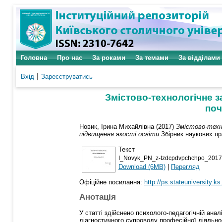
Головна
Про нас
За роками
За темами
За відділами
Вхід
Зареєструватись
Змістово-технологічне з
поч
Новик, Ірина Михайлівна
(2017)
Змістово-техно
підвищення якості освіти
Збірник наукових пра
Текст
I_Novyk_PN_z-tzdcpdvpchchpo_2017
Download (6MB)
|
Перегляд
Офіційне посилання:
http://ps.stateuniversity.ks
Анотація
У статті здійснено психолого-педагогічній анал
діагностичного супроводу професійної діяльно