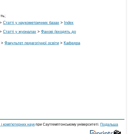
сть;
>
Статті у наукометричних базах
>
Index
>
Статті у журналах
>
Фахові (входять до
>
Факультет педагогічної освіти
>
Кафедра
 і комп'ютерних наук
при Саутгемптонському університеті.
Подальша