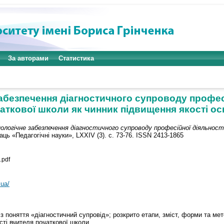
За авторами
Статистика
абезпечення діагностичного супроводу профес
аткової школи як чинник підвищення якості ос
логічне забезпечення діагностичного супроводу професійної діяльност
ць «Педагогічні науки», LXXIV (3). с. 73-76. ISSN 2413-1865
.pdf
.ua/
із поняття «діагностичний супровід»; розкрито етапи, зміст, форми та мет
сті вчителя початкової школи.