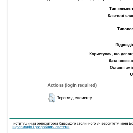
Тип елемент
Ключові сло
Типолог
Підрозді
Користувач, що депон
Дата внесен
Останні змі
U
Actions (login required)
Перегляд елементу
Інституційний репозиторій Київського столичного університету імені Б
інформація і розробники системи
.