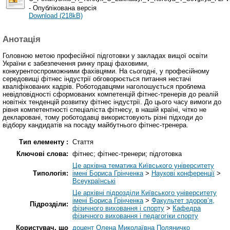
- Опублікована версія
Download (218kB)
Анотація
Головною метою професійної підготовки у закладах вищої освіти
України є забезпечення ринку праці фаховими,
конкурентоспроможними фахівцями. На сьогодні, у професійному
середовищі фітнес індустрії обговорюється питання нестачі
кваліфікованих кадрів. Роботодавцями наголошується проблема
невідповідності сформованих компетенцій фітнес-тренерів до реалій
новітніх тенденцій розвитку фітнес індустрії. До цього часу вимоги до
рівня компетентності спеціаліста фітнесу, в нашій країні, чітко не
декларовані, тому роботодавці використовують різні підходи до
відбору кандидатів на посаду майбутнього фітнес-тренера.
Тип елементу :
Стаття
Ключові слова:
фітнес; фітнес-тренери; підготовка
Це архівна тематика Київського університету
Типологія:
імені Бориса Грінченка
>
Наукові конференції
>
Всеукраїнські
Це архівні підрозділи Київського університету
імені Бориса Грінченка
>
Факультет здоров’я,
Підрозділи:
фізичного виховання і спорту
>
Кафедра
фізичного виховання і педагогіки спорту
Користувач, що
доцент Олена Миколаївна Поляничко