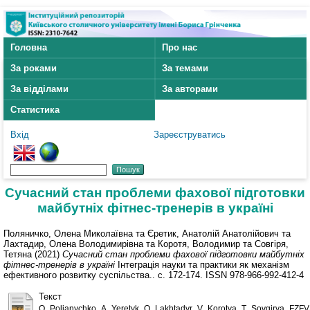
Головна
Про нас
За роками
За темами
За відділами
За авторами
Статистика
Вхід
Зареєструватись
Сучасний стан проблеми фахової підготовки
майбутніх фітнес-тренерів в україні
Поляничко, Олена Миколаївна
та
Єретик, Анатолій Анатолійович
та
Лахтадир, Олена Володимирівна
та
Коротя, Володимир
та
Совгіря,
Тетяна
(2021)
Сучасний стан проблеми фахової підготовки майбутніх
фітнес-тренерів в україні
Інтеграція науки та практики як механізм
ефективного розвитку суспільства.. с. 172-174. ISSN 978-966-992-412-4
Текст
O_Polianychko_A_Yeretyk_O_Lakhtadyr_V_Korotya_T_Sovgirya_FZFV