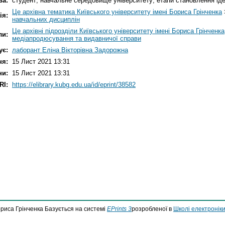
ва:
студент; навчальне середовище університету; етапи становлення іде
Це архівна тематика Київського університету імені Бориса Грінченка
ія:
навчальних дисциплін
Це архівні підрозділи Київського університету імені Бориса Грінченка
ли:
медіапродюсування та видавничої справи
ує:
лаборант Еліна Вікторівна Задорожна
ня:
15 Лист 2021 13:31
ни:
15 Лист 2021 13:31
RI:
https://elibrary.kubg.edu.ua/id/eprint/38582
ориса Грінченка Базується на системі
EPrints 3
розробленої в
Школі електроніки