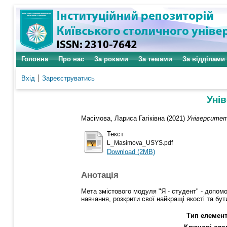
Головна
Про нас
За роками
За темами
За відділами
Вхід
Зареєструватись
Унів
Масімова, Лариса Гагіківна
(2021)
Університет
Текст
L_Masimova_USYS.pdf
Download (2MB)
Анотація
Мета змістового модуля "Я - студент" - допом
навчання, розкрити свої найкращі якості та бут
Тип елемент