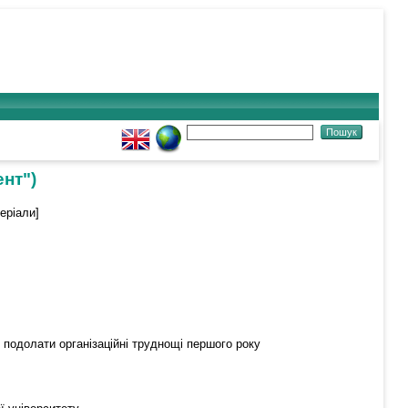
ент")
еріали]
 подолати організаційні труднощі першого року