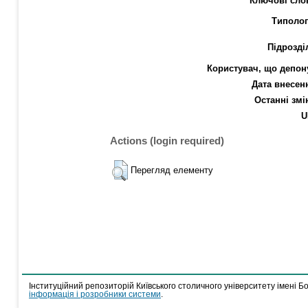
Ключові сло
Типолог
Підрозді
Користувач, що депон
Дата внесен
Останні змі
U
Actions (login required)
Перегляд елементу
Інституційний репозиторій Київського столичного університету імені Б
інформація і розробники системи
.