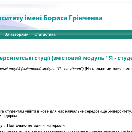
За авторами
Статистика
ерситетські студії (змістовий модуль "Я - студ
ські студії (змістовий модуль "Я - студент")
[Навчально-методичні мат
ога студентам увійти в нове для них навчальне середовище Університету,
и лідером.
у :
Навчально-методичні матеріали