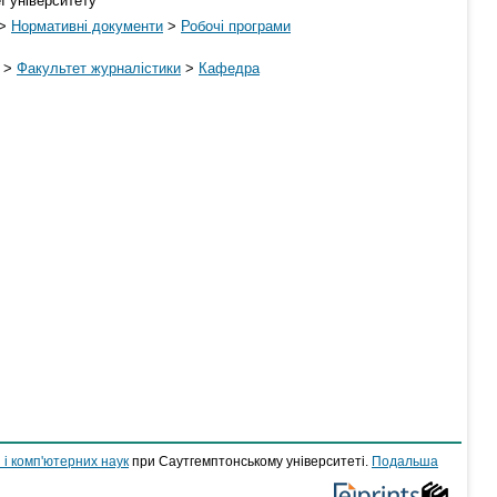
ї університету
>
Нормативні документи
>
Робочі програми
>
Факультет журналістики
>
Кафедра
 і комп'ютерних наук
при Саутгемптонському університеті.
Подальша