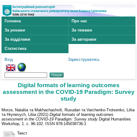
Головна
Про нас
За роками
За темами
За відділами
За авторами
Статистика
Вхід
Зареєструватись
Digital formats of learning outcomes
assessment in the COVID-19 Paradigm: Survey
study
Morze, Nataliia
та
Makhachashvili, Rusudan
та
Varchenko-Trotsenko, Liliia
та
Hrynevych, Liliia
(2021)
Digital formats of learning outcomes
assessment in the COVID-19 Paradigm: Survey study
Digital Humanities
Workshop, 1. с. 96-102. ISSN 978-145038736-1
Текст