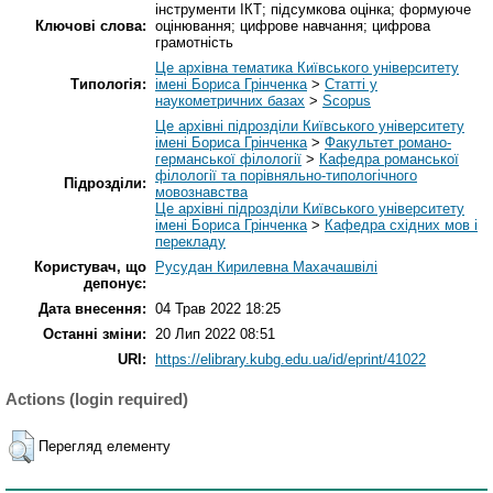
інструменти ІКТ; підсумкова оцінка; формуюче
Ключові слова:
оцінювання; цифрове навчання; цифрова
грамотність
Це архівна тематика Київського університету
Типологія:
імені Бориса Грінченка
>
Статті у
наукометричних базах
>
Scopus
Це архівні підрозділи Київського університету
імені Бориса Грінченка
>
Факультет романо-
германської філології
>
Кафедра романської
філології та порівняльно-типологічного
Підрозділи:
мовознавства
Це архівні підрозділи Київського університету
імені Бориса Грінченка
>
Кафедра східних мов і
перекладу
Користувач, що
Русудан Кирилевна Махачашвілі
депонує:
Дата внесення:
04 Трав 2022 18:25
Останні зміни:
20 Лип 2022 08:51
URI:
https://elibrary.kubg.edu.ua/id/eprint/41022
Actions (login required)
Перегляд елементу