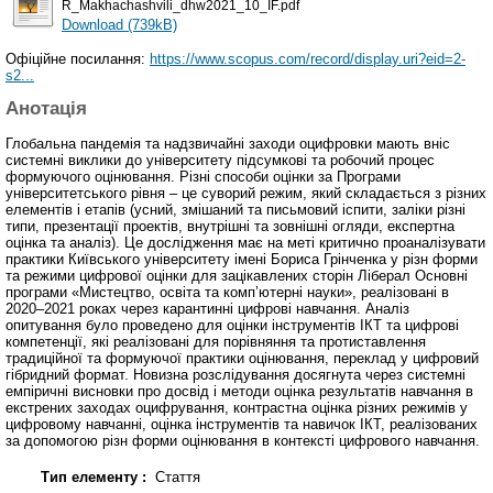
R_Makhachashvili_dhw2021_10_IF.pdf
Download (739kB)
Офіційне посилання:
https://www.scopus.com/record/display.uri?eid=2-
s2...
Анотація
Глобальна пандемія та надзвичайні заходи оцифровки мають вніс
системні виклики до університету підсумкові та робочий процес
формуючого оцінювання. Різні способи оцінки за Програми
університетського рівня – це суворий режим, який складається з різних
елементів і етапів (усний, змішаний та письмовий іспити, заліки різні
типи, презентації проектів, внутрішні та зовнішні огляди, експертна
оцінка та аналіз). Це дослідження має на меті критично проаналізувати
практики Київського університету імені Бориса Грінченка у різн форми
та режими цифрової оцінки для зацікавлених сторін Ліберал Основні
програми «Мистецтво, освіта та комп’ютерні науки», реалізовані в
2020–2021 роках через карантинні цифрові навчання. Аналіз
опитування було проведено для оцінки інструментів ІКТ та цифрові
компетенції, які реалізовані для порівняння та протиставлення
традиційної та формуючої практики оцінювання, переклад у цифровий
гібридний формат. Новизна розслідування досягнута через системні
емпіричні висновки про досвід і методи оцінка результатів навчання в
екстрених заходах оцифрування, контрастна оцінка різних режимів у
цифровому навчанні, оцінка інструментів та навичок ІКТ, реалізованих
за допомогою різн форми оцінювання в контексті цифрового навчання.
Тип елементу :
Стаття